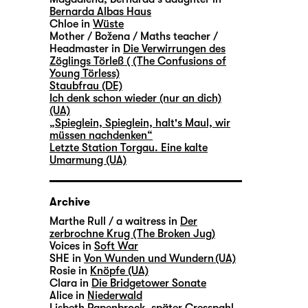
Bernarda Albas Haus
Chloe in
Wüste
Mother / Božena / Maths teacher /
Headmaster in
Die Verwirrungen des
Zöglings Törleß ( (The Confusions of
Young Törless)
Staubfrau (DE)
Ich denk schon wieder (nur an dich)
(UA)
„Spieglein, Spieglein, halt's Maul, wir
müssen nachdenken“
Letzte Station Torgau. Eine kalte
Umarmung (UA)
Archive
Marthe Rull / a waitress in
Der
zerbrochne Krug (The Broken Jug)
Voices in
Soft War
SHE in
Von Wunden und Wundern (UA)
Rosie in
Knöpfe (UA)
Clara in
Die Bridgetower Sonate
Alice in
Niederwald