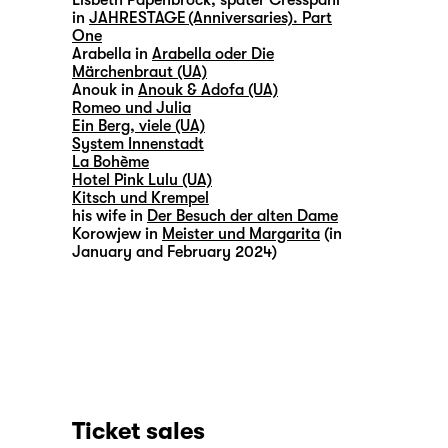
Lisbeth Papenbrock, später Cresspahl
in
JAHRESTAGE (Anniversaries). Part
One
Arabella in
Arabella oder Die
Märchenbraut (UA)
Anouk in
Anouk & Adofa (UA)
Romeo und Julia
Ein Berg, viele (UA)
System Innenstadt
La Bohème
Hotel Pink Lulu (UA)
Kitsch und Krempel
his wife in
Der Besuch der alten Dame
Korowjew in
Meister und Margarita
(in
January and February 2024)
Ticket sales