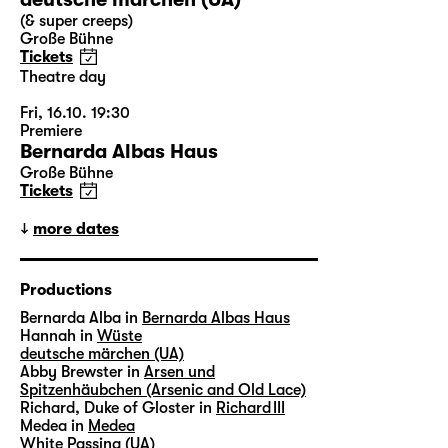
(& super creeps)
Große Bühne
Tickets
Theatre day
Fri, 16.10. 19:30
Premiere
Bernarda Albas Haus
Große Bühne
Tickets
more dates
Productions
Bernarda Alba in
Bernarda Albas Haus
Hannah in
Wüste
deutsche märchen (UA)
Abby Brewster in
Arsen und
Spitzenhäubchen (Arsenic and Old Lace)
Richard, Duke of Gloster in
Richard III
Medea in
Medea
White Passing (UA)