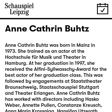
Anne Cathrin Buhtz
Anne Cathrin Buhtz was born in Mainz in
1973. She trained as an actor at the
Hochschule für Musik und Theater in
Hamburg. At her graduation in 1997, she
received the Alfini-Syllwasschy-Award for the
best actor of her graduation class. This was
followed by engagements at Staatstheater
Braunschweig, Staatsschauspiel Stuttgart
and Theater Erlangen. Anne Cathrin Buhtz
has worked with directors including Hasko
Weber, Annette Pullen, Constanze Kreusch,
Anna Maria Krassnigg, Hansjörg Utzerath