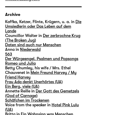
Archive
Kaffka, Ketzer, Flinte, Krügern, u. a. in
Die
Umsiedlerin oder Das Leben auf dem
Lande
Councillor Walter in
Der zerbrochne Krug
(The Broken Jug)
Daten sind auch nur Menschen
Anna in
Niederwald
563
Der Würgeengel. Psalmen und Popsongs
Romeo und Julia
Betty Chumley, his wife / Mrs. Ethel
Chauvenet in
Mein Freund Harvey / My
Friend Harvey
Frau Ada denkt Unerhörtes (UA)
Ein Berg, viele (UA)
Annette Reille in
Der Gott des Gemetzels
(God of Carnage)
Schäfchen im Trockenen
Voice from the speaker in
Hotel Pink Lulu
(UA)
Britta in
Ein Wahnsinn was Menschen