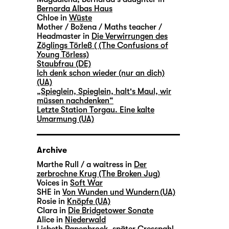
Bernarda Albas Haus
Chloe in
Wüste
Mother / Božena / Maths teacher /
Headmaster in
Die Verwirrungen des
Zöglings Törleß ( (The Confusions of
Young Törless)
Staubfrau (DE)
Ich denk schon wieder (nur an dich)
(UA)
„Spieglein, Spieglein, halt's Maul, wir
müssen nachdenken“
Letzte Station Torgau. Eine kalte
Umarmung (UA)
Archive
Marthe Rull / a waitress in
Der
zerbrochne Krug (The Broken Jug)
Voices in
Soft War
SHE in
Von Wunden und Wundern (UA)
Rosie in
Knöpfe (UA)
Clara in
Die Bridgetower Sonate
Alice in
Niederwald