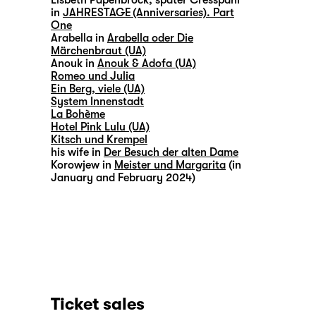
Lisbeth Papenbrock, später Cresspahl
in
JAHRESTAGE (Anniversaries). Part
One
Arabella in
Arabella oder Die
Märchenbraut (UA)
Anouk in
Anouk & Adofa (UA)
Romeo und Julia
Ein Berg, viele (UA)
System Innenstadt
La Bohème
Hotel Pink Lulu (UA)
Kitsch und Krempel
his wife in
Der Besuch der alten Dame
Korowjew in
Meister und Margarita
(in
January and February 2024)
Ticket sales