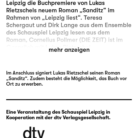
Leipzig die Buchpremiere von Lukas
Rietzschels neuem Roman „Sanditz“ im
Rahmen von „Leipzig liest“.
Teresa
Schergaut
und
Dirk Lange
aus dem Ensemble
des Schauspiel Leipzig lesen aus dem
Roman, Cornelius Pollmer (DIE ZEIT) ist im
Gespräch mit Lukas Rietzschel.
mehr anzeigen
Im Mittelpunkt des Romans steht Sanditz,
eine fiktive Kleinstadt am Rande eines
Im Anschluss signiert Lukas Rietzschel seinen Roman
Braunkohle-Tagebaus. In Episoden folgt
„Sanditz“. Zudem besteht die Möglichkeit, das Buch vor
Lukas Rietzschel den Menschen und
Ort zu erwerben.
verschlungenen Lebenswegen in Sanditz
(und darüber hinaus) von der DDR der späten
1970er Jahre bis ins Deutschland der
Eine Veranstaltung des Schauspiel Leipzig in
Gegenwart. Rietzschel verwebt dabei die
Kooperation mit der dtv Verlagsgesellschaft.
Erzählung einer Familie und ihres Lebens in
Sanditz zu einem Panorama deutscher
Geschichten – vom Ende der DDR bis in die