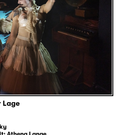
r Lage
zky
it: Athena Lange