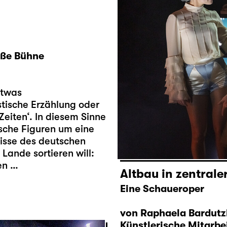
oße Bühne
etwas
tische Erzählung oder
 Zeiten‘. In diesem Sinne
ische Figuren um eine
lisse des deutschen
Lande sortieren will:
en …
Altbau in zentrale
Eine Schaueroper
von Raphaela Bardut
Künstlerische Mitarbe