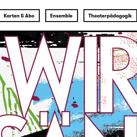
Karten & Abo
Ensemble
Theaterpädagogik
So., 23.08.
Ich denk schon
wieder (nur an dich)
(UA)
OPEN-AIR-THEATER
Ausverkauft
evtl. Restkarten an der Abendkasse