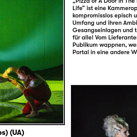
„Pizza or A Door In Th
Life“ ist eine Kammero
kompromisslos episch u
Umfang und ihren Ambit
Gesangseinlagen und tä
für alle! Vom Lieferante
Publikum wappnen, wen
Portal in eine andere W
s) (UA)