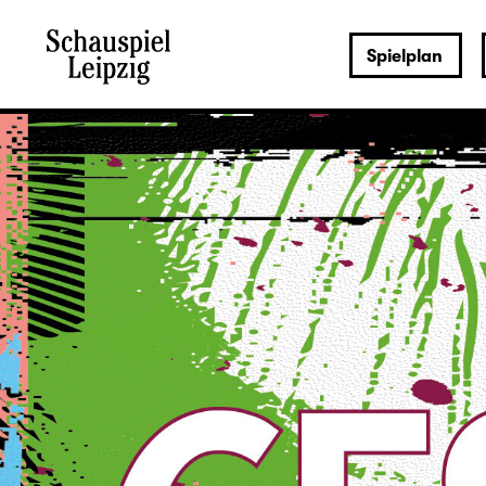
Spielplan
Sa., 22.08.
Ich denk schon
wieder (nur an dich)
(UA)
OPEN-AIR-THEATER
Ausverkauft
evtl. Restkarten an der Abendkasse