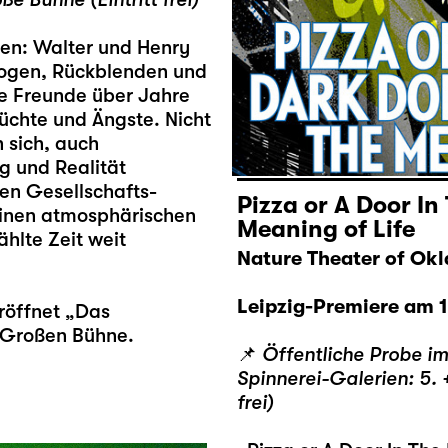
en: Walter und Henry
logen, Rückblenden und
re Freunde über Jahre
üchte und Ängste. Nicht
 sich, auch
g und Realität
en Gesellschafts-
Pizza or A Door I
einen atmosphärischen
Meaning of Life
ählte Zeit weit
Nature Theater of Ok
Leipzig-Premiere am 10
röffnet „Das
 Großen Bühne.
📌
Öffentliche Probe i
Spinnerei-Galerien: 5. +
frei)