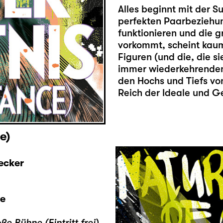
Alles beginnt mit der 
perfekten Paarbeziehung
funktionieren und die g
vorkommt, scheint kaum
Figuren (und die, die s
immer wiederkehrenden
den Hochs und Tiefs vo
Reich der Ideale und G
e)
ecker
ne
e Bühne (Eintritt frei)