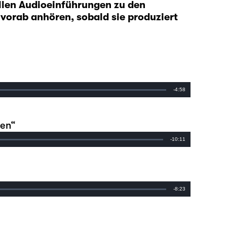
llen Audioeinführungen zu den
 vorab anhören, sobald sie produziert
Remaining
-4:58
Time
hen“
Remaining
-10:11
Time
Remaining
-8:23
Time