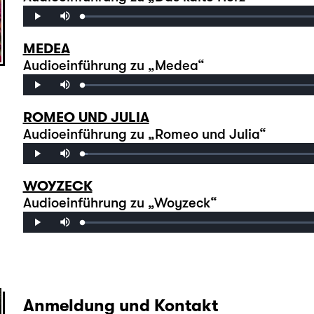
Mute
Loaded
:
Progress
:
Play
0%
0%
MEDEA
Audioeinführung zu „Medea“
Mute
Loaded
:
Progress
:
Play
0%
0%
ROMEO UND JULIA
Audioeinführung zu „Romeo und Julia“
Mute
Loaded
:
Progress
:
Play
0%
0%
WOYZECK
Audioeinführung zu „Woyzeck“
Mute
Loaded
:
Progress
:
Play
0%
0%
Anmeldung und Kontakt