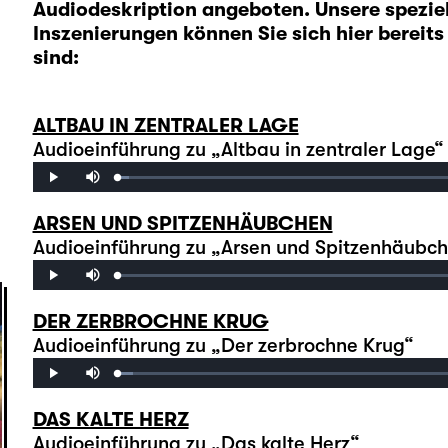
Audiodeskription angeboten. Unsere spezie
Inszenierungen können Sie sich hier bereits
sind:
ALTBAU IN ZENTRALER LAGE
Audioeinführung zu „Altbau in zentraler Lage“
Mute
Loaded
:
Progress
:
Play
0%
0%
ARSEN UND SPITZENHÄUBCHEN
Audioeinführung zu „Arsen und Spitzenhäubc
Mute
Loaded
:
Progress
:
Play
0%
0%
DER ZERBROCHNE KRUG
Audioeinführung zu „Der zerbrochne Krug“
Mute
Loaded
:
Progress
:
Play
0%
0%
DAS KALTE HERZ
Audioeinführung zu „Das kalte Herz“