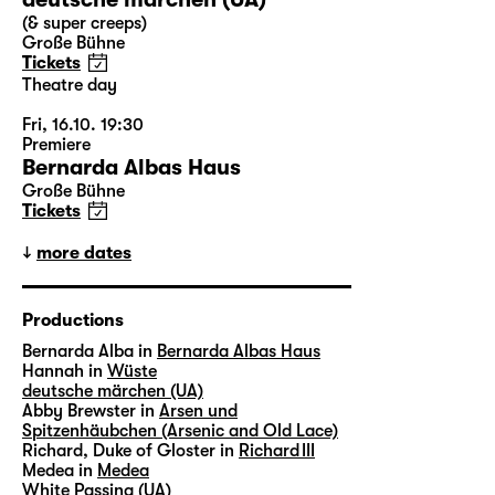
(& super creeps)
Große Bühne
Tickets
Theatre day
Fri, 16.10. 19:30
Premiere
Bernarda Albas Haus
Große Bühne
Tickets
more dates
Productions
Bernarda Alba in
Bernarda Albas Haus
Hannah in
Wüste
deutsche märchen (UA)
Abby Brewster in
Arsen und
Spitzenhäubchen (Arsenic and Old Lace)
Richard, Duke of Gloster in
Richard III
Medea in
Medea
White Passing (UA)