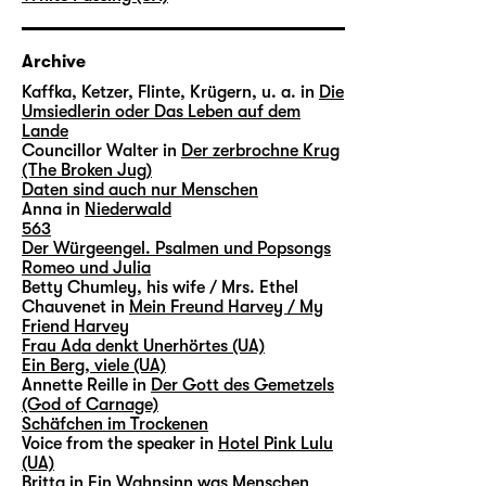
Archive
Kaffka, Ketzer, Flinte, Krügern, u. a. in
Die
Umsiedlerin oder Das Leben auf dem
Lande
Councillor Walter in
Der zerbrochne Krug
(The Broken Jug)
Daten sind auch nur Menschen
Anna in
Niederwald
563
Der Würgeengel. Psalmen und Popsongs
Romeo und Julia
Betty Chumley, his wife / Mrs. Ethel
Chauvenet in
Mein Freund Harvey / My
Friend Harvey
Frau Ada denkt Unerhörtes (UA)
Ein Berg, viele (UA)
Annette Reille in
Der Gott des Gemetzels
(God of Carnage)
Schäfchen im Trockenen
Voice from the speaker in
Hotel Pink Lulu
(UA)
Britta in
Ein Wahnsinn was Menschen