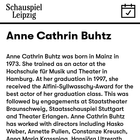
Anne Cathrin Buhtz
Anne Cathrin Buhtz was born in Mainz in
1973. She trained as an actor at the
Hochschule für Musik und Theater in
Hamburg. At her graduation in 1997, she
received the Alfini-Syllwasschy-Award for the
best actor of her graduation class. This was
followed by engagements at Staatstheater
Braunschweig, Staatsschauspiel Stuttgart
and Theater Erlangen. Anne Cathrin Buhtz
has worked with directors including Hasko
Weber, Annette Pullen, Constanze Kreusch,
Anna Maria Krassnigg, Hansjörg Utzerath