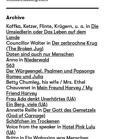
Archive
Kaffka, Ketzer, Flinte, Krügern, u. a. in
Die
Umsiedlerin oder Das Leben auf dem
Lande
Councillor Walter in
Der zerbrochne Krug
(The Broken Jug)
Daten sind auch nur Menschen
Anna in
Niederwald
563
Der Würgeengel. Psalmen und Popsongs
Romeo und Julia
Betty Chumley, his wife / Mrs. Ethel
Chauvenet in
Mein Freund Harvey / My
Friend Harvey
Frau Ada denkt Unerhörtes (UA)
Ein Berg, viele (UA)
Annette Reille in
Der Gott des Gemetzels
(God of Carnage)
Schäfchen im Trockenen
Voice from the speaker in
Hotel Pink Lulu
(UA)
Britta in
Ein Wahnsinn was Menschen