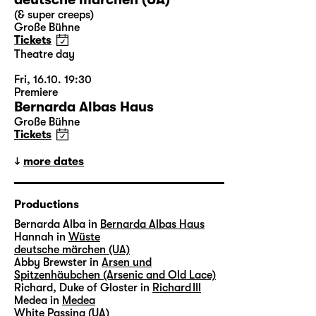
(& super creeps)
Große Bühne
Tickets
Theatre day
Fri, 16.10. 19:30
Premiere
Bernarda Albas Haus
Große Bühne
Tickets
more dates
Productions
Bernarda Alba in
Bernarda Albas Haus
Hannah in
Wüste
deutsche märchen (UA)
Abby Brewster in
Arsen und
Spitzenhäubchen (Arsenic and Old Lace)
Richard, Duke of Gloster in
Richard III
Medea in
Medea
White Passing (UA)