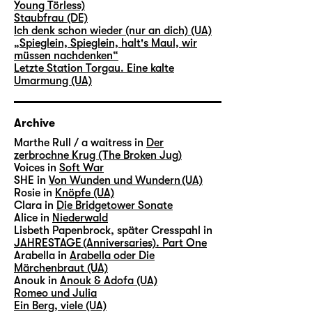
Young Törless)
Staubfrau (DE)
Ich denk schon wieder (nur an dich) (UA)
„Spieglein, Spieglein, halt's Maul, wir
müssen nachdenken“
Letzte Station Torgau. Eine kalte
Umarmung (UA)
Archive
Marthe Rull / a waitress in
Der
zerbrochne Krug (The Broken Jug)
Voices in
Soft War
SHE in
Von Wunden und Wundern (UA)
Rosie in
Knöpfe (UA)
Clara in
Die Bridgetower Sonate
Alice in
Niederwald
Lisbeth Papenbrock, später Cresspahl in
JAHRESTAGE (Anniversaries). Part One
Arabella in
Arabella oder Die
Märchenbraut (UA)
Anouk in
Anouk & Adofa (UA)
Romeo und Julia
Ein Berg, viele (UA)