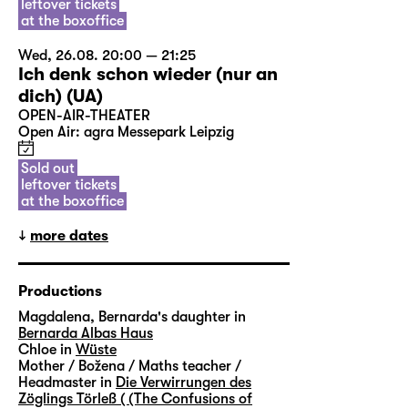
leftover tickets
at the boxoffice
Wed, 26.08. 20:00 — 21:25
Ich denk schon wieder (nur an
dich) (UA)
OPEN-AIR-THEATER
Open Air: agra Messepark Leipzig
Sold out
leftover tickets
at the boxoffice
more dates
Productions
Magdalena, Bernarda's daughter in
Bernarda Albas Haus
Chloe in
Wüste
Mother / Božena / Maths teacher /
Headmaster in
Die Verwirrungen des
Zöglings Törleß ( (The Confusions of