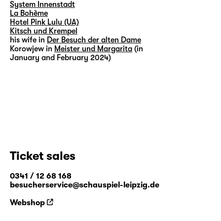
System Innenstadt
La Bohème
Hotel Pink Lulu (UA)
Kitsch und Krempel
his wife in
Der Besuch der alten Dame
Korowjew in
Meister und Margarita
(in
January and February 2024)
Ticket sales
0341 / 12 68 168
besucherservice@schauspiel-leipzig.de
Webshop