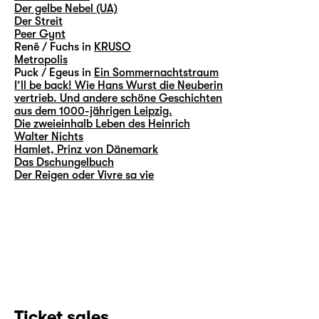
Der gelbe Nebel (UA)
Der Streit
Peer Gynt
René / Fuchs in
KRUSO
Metropolis
Puck / Egeus in
Ein Sommernachtstraum
I’ll be back! Wie Hans Wurst die Neuberin
vertrieb. Und andere schöne Geschichten
aus dem 1000-jährigen Leipzig.
Die zweieinhalb Leben des Heinrich
Walter Nichts
Hamlet, Prinz von Dänemark
Das Dschungelbuch
Der Reigen oder Vivre sa vie
Ticket sales