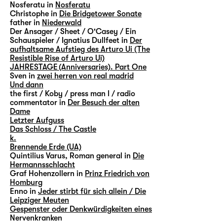
Nosferatu in
Nosferatu
Christophe in
Die Bridgetower Sonate
father in
Niederwald
Der Ansager / Sheet / O'Casey / Ein
Schauspieler / Ignatius Dullfeet in
Der
aufhaltsame Aufstieg des Arturo Ui (The
Resistible Rise of Arturo Ui)
JAHRESTAGE (Anniversaries). Part One
Sven in
zwei herren von real madrid
Und dann
the first / Koby / press man I / radio
commentator in
Der Besuch der alten
Dame
Letzter Aufguss
Das Schloss / The Castle
k.
Brennende Erde (UA)
Quintilius Varus, Roman general in
Die
Hermannsschlacht
Graf Hohenzollern in
Prinz Friedrich von
Homburg
Enno in
Jeder stirbt für sich allein / Die
Leipziger Meuten
Gespenster oder Denkwürdigkeiten eines
Nervenkranken