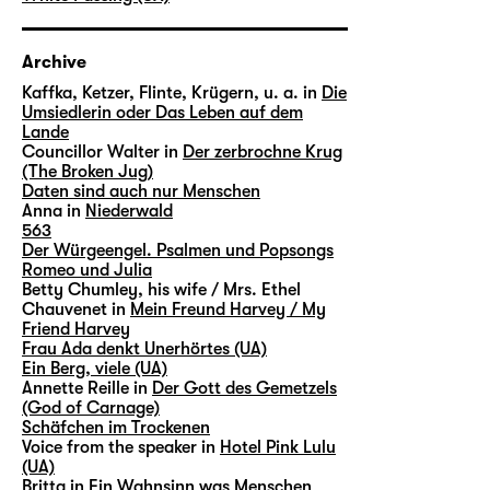
Archive
Kaffka, Ketzer, Flinte, Krügern, u. a. in
Die
Umsiedlerin oder Das Leben auf dem
Lande
Councillor Walter in
Der zerbrochne Krug
(The Broken Jug)
Daten sind auch nur Menschen
Anna in
Niederwald
563
Der Würgeengel. Psalmen und Popsongs
Romeo und Julia
Betty Chumley, his wife / Mrs. Ethel
Chauvenet in
Mein Freund Harvey / My
Friend Harvey
Frau Ada denkt Unerhörtes (UA)
Ein Berg, viele (UA)
Annette Reille in
Der Gott des Gemetzels
(God of Carnage)
Schäfchen im Trockenen
Voice from the speaker in
Hotel Pink Lulu
(UA)
Britta in
Ein Wahnsinn was Menschen