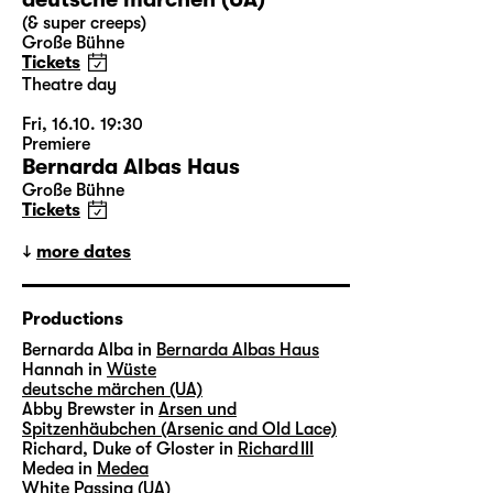
(& super creeps)
Große Bühne
Tickets
Theatre day
Fri, 16.10. 19:30
Premiere
Bernarda Albas Haus
Große Bühne
Tickets
more dates
Productions
Bernarda Alba in
Bernarda Albas Haus
Hannah in
Wüste
deutsche märchen (UA)
Abby Brewster in
Arsen und
Spitzenhäubchen (Arsenic and Old Lace)
Richard, Duke of Gloster in
Richard III
Medea in
Medea
White Passing (UA)