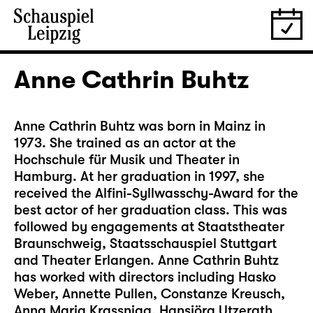
Anne Cathrin Buhtz
Anne Cathrin Buhtz was born in Mainz in
1973. She trained as an actor at the
Hochschule für Musik und Theater in
Hamburg. At her graduation in 1997, she
received the Alfini-Syllwasschy-Award for the
best actor of her graduation class. This was
followed by engagements at Staatstheater
Braunschweig, Staatsschauspiel Stuttgart
and Theater Erlangen. Anne Cathrin Buhtz
has worked with directors including Hasko
Weber, Annette Pullen, Constanze Kreusch,
Anna Maria Krassnigg, Hansjörg Utzerath