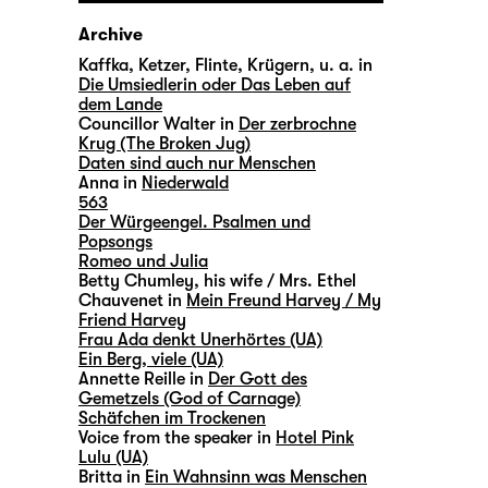
Archive
Kaffka, Ketzer, Flinte, Krügern, u. a. in
Die Umsiedlerin oder Das Leben auf
dem Lande
Councillor Walter in
Der zerbrochne
Krug (The Broken Jug)
Daten sind auch nur Menschen
Anna in
Niederwald
563
Der Würgeengel. Psalmen und
Popsongs
Romeo und Julia
Betty Chumley, his wife / Mrs. Ethel
Chauvenet in
Mein Freund Harvey / My
Friend Harvey
Frau Ada denkt Unerhörtes (UA)
Ein Berg, viele (UA)
Annette Reille in
Der Gott des
Gemetzels (God of Carnage)
Schäfchen im Trockenen
Voice from the speaker in
Hotel Pink
Lulu (UA)
Britta in
Ein Wahnsinn was Menschen