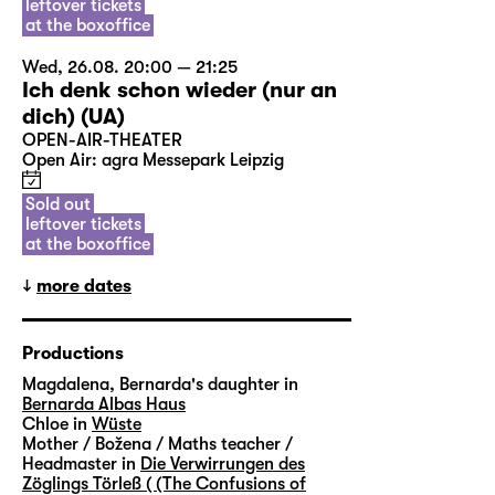
leftover tickets
at the boxoffice
Wed, 26.08. 20:00 — 21:25
Ich denk schon wieder (nur an
dich) (UA)
OPEN-AIR-THEATER
Open Air: agra Messepark Leipzig
Sold out
leftover tickets
at the boxoffice
more dates
Productions
Magdalena, Bernarda's daughter in
Bernarda Albas Haus
Chloe in
Wüste
Mother / Božena / Maths teacher /
Headmaster in
Die Verwirrungen des
Zöglings Törleß ( (The Confusions of