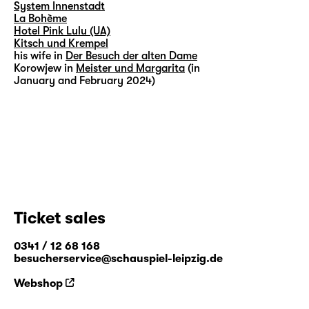
System Innenstadt
La Bohème
Hotel Pink Lulu (UA)
Kitsch und Krempel
his wife in
Der Besuch der alten Dame
Korowjew in
Meister und Margarita
(in
January and February 2024)
Ticket sales
0341 / 12 68 168
besucherservice@schauspiel-leipzig.de
Webshop