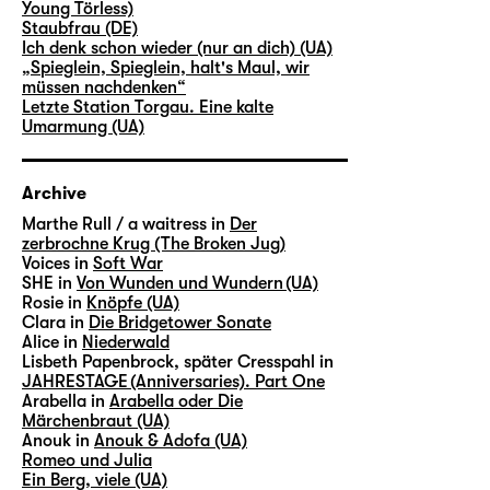
Young Törless)
Staubfrau (DE)
Ich denk schon wieder (nur an dich) (UA)
„Spieglein, Spieglein, halt's Maul, wir
müssen nachdenken“
Letzte Station Torgau. Eine kalte
Umarmung (UA)
Archive
Marthe Rull / a waitress in
Der
zerbrochne Krug (The Broken Jug)
Voices in
Soft War
SHE in
Von Wunden und Wundern (UA)
Rosie in
Knöpfe (UA)
Clara in
Die Bridgetower Sonate
Alice in
Niederwald
Lisbeth Papenbrock, später Cresspahl in
JAHRESTAGE (Anniversaries). Part One
Arabella in
Arabella oder Die
Märchenbraut (UA)
Anouk in
Anouk & Adofa (UA)
Romeo und Julia
Ein Berg, viele (UA)