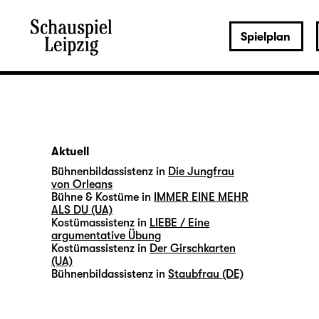
Spielplan
Aktuell
Bühnenbildassistenz in
Die Jungfrau
von Orleans
Bühne & Kostüme in
IMMER EINE MEHR
ALS DU (UA)
Kostümassistenz in
LIEBE / Eine
argumentative Übung
Kostümassistenz in
Der Girschkarten
(UA)
Bühnenbildassistenz in
Staubfrau (DE)