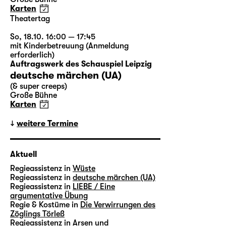
Karten
Theatertag
So, 18.10. 16:00 — 17:45
mit Kinderbetreuung (Anmeldung
erforderlich)
Auftragswerk des Schauspiel Leipzig
deutsche märchen (UA)
(& super creeps)
Große Bühne
Karten
weitere Termine
Aktuell
Regieassistenz in
Wüste
Regieassistenz in
deutsche märchen (UA)
Regieassistenz in
LIEBE / Eine
argumentative Übung
Regie & Kostüme in
Die Verwirrungen des
Zöglings Törleß
Regieassistenz in
Arsen und