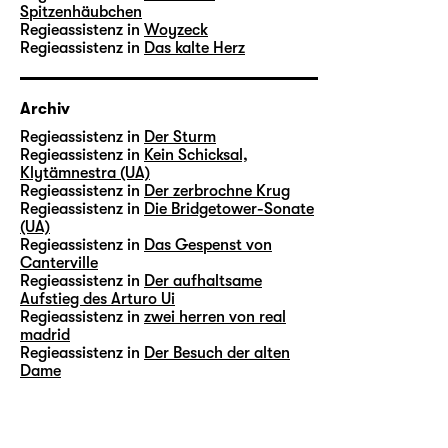
Spitzenhäubchen
Regieassistenz in
Woyzeck
Regieassistenz in
Das kalte Herz
Archiv
Regieassistenz in
Der Sturm
Regieassistenz in
Kein Schicksal,
Klytämnestra (UA)
Regieassistenz in
Der zerbrochne Krug
Regieassistenz in
Die Bridgetower-Sonate
(UA)
Regieassistenz in
Das Gespenst von
Canterville
Regieassistenz in
Der aufhaltsame
Aufstieg des Arturo Ui
Regieassistenz in
zwei herren von real
madrid
Regieassistenz in
Der Besuch der alten
Dame