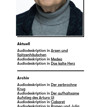
Aktuell
Audiodeskription in
Arsen und
Spitzenhäubchen
Audiodeskription in
Medea
Audiodeskription in
Das kalte Herz
Archiv
Audiodeskription in
Der zerbrochne
Krug
Audiodeskription in
Der aufhaltsame
Aufstieg des Arturo Ui
Audiodeskription in
Cabaret
Audiodeskription in
Romeo und Julia