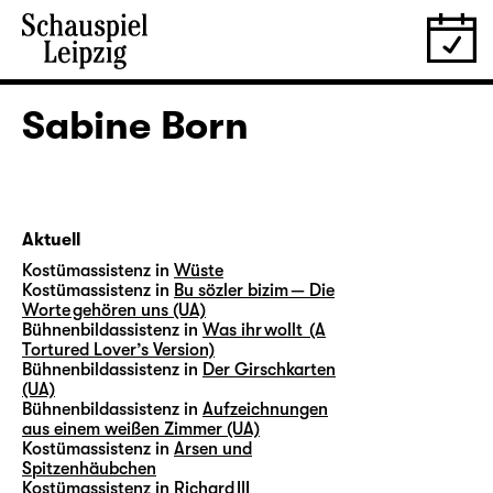
Sabine Born
Aktuell
Kostümassistenz in
Wüste
Kostümassistenz in
Bu sözler bizim — Die
Worte gehören uns (UA)
Bühnenbildassistenz in
Was ihr wollt (A
Tortured Lover’s Version)
Bühnenbildassistenz in
Der Girschkarten
(UA)
Bühnenbildassistenz in
Aufzeichnungen
aus einem weißen Zimmer (UA)
Kostümassistenz in
Arsen und
Spitzenhäubchen
Kostümassistenz in
Richard III