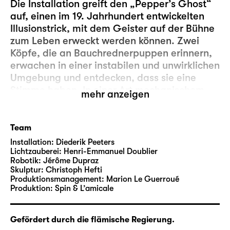
Die Installation greift den „Pepper’s Ghost“
auf, einen im 19. Jahrhundert entwickelten
Illusionstrick, mit dem Geister auf der Bühne
zum Leben erweckt werden können. Zwei
Köpfe, die an Bauchrednerpuppen erinnern,
erwachen in einer instabilen und unwirklichen
Umgebung und entdecken, dass sie eine
Stimme haben. In einer Art mechanischem
mehr anzeigen
Kino betrachtet die Installation die Dynamik
zwischen Skeptizismus und Glauben, Illusion
und Wirklichkeit, Vertrautem und Fremdem.
Team
Installation:
Diederik Peeters
Mit der Installation im Rahmen des Spinnerei-
Lichtzauberei:
Henri-Emmanuel Doublier
Robotik:
Jérôme Dupraz
Rundgangs gibt Residenz-Künstler Diederik
Skulptur:
Christoph Hefti
Peeters einen ersten Einblick in seine neue
Produktionsmanagement:
Marion Le Guerroué
Produktion „
Apparitions/Erscheinungen
“
Produktion:
Spin & L’amicale
(Premiere am 14.6.19).
Gefördert durch die flämische Regierung.