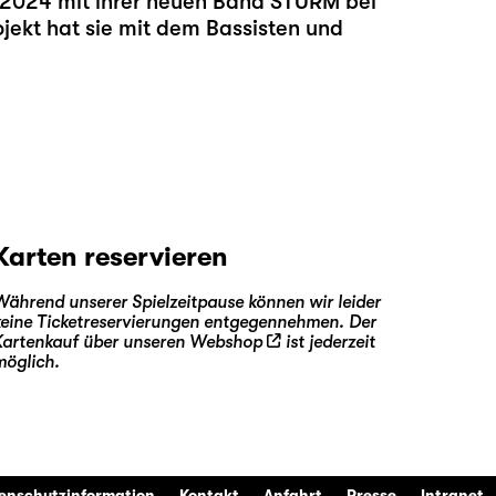
 2024 mit ihrer neuen Band STURM bei
jekt hat sie mit dem Bassisten und
Karten reservieren
Während unserer Spielzeitpause können wir leider
keine Ticketreservierungen entgegennehmen. Der
Kartenkauf über unseren
Webshop
ist jederzeit
möglich.
enschutzinformation
Kontakt
Anfahrt
Presse
Intranet