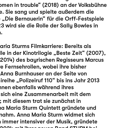
men in trouble“ (2018) an der Volksbühne
le. Sie sang und spielte außerdem die
 „Die Bernauerin“ für die Orff-Festspiele
wird sie die Rolle der Sally Bowles in
.
ria Sturms Filmkarriere: Bereits als
e in der Kinotrilogie „Beste Zeit“ (2007),
2014) des bayrischen Regisseurs Marcus
e Fernsehrollen, wobei ihre bisher
 Anna Burnhauser an der Seite von
ireihe „Polizeiruf 110“ bis ins Jahr 2013
annen ebenfalls während ihres
te sich eine Zusammenarbeit mit dem
mit diesem trat sie zunächst in
na Maria Sturm Quintett gründete und
ufnahm. Anna Maria Sturm widmet sich
in immer intensiver der Musik, gründete