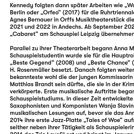
Kennedy folgten dann später Arbeiten wie „Wo
Berlin oder „Orfeo“ (2017) für die Ruhrtrienna
Agnes Bernauer in Orffs Musiktheaterstück die
2021 und 2022 in Andechs. Ab September 2023 
„
Cabaret
“ am Schauspiel Leipzig übernehmen
Parallel zu ihrer Theaterarbeit begann Anna Ma
Schauspielstudentin wurde sie für die Hauptroll
„Beste Gegend“ (2008) und „Beste Chance“ (
H. Rosenmüller besetzt. Danach folgten weiter
bekannteste wohl die der jungen Kommissarin
Matthias Brandt sein dürfte, die sie in der Krim
verkörperte. Erste musikalische Auftritte beg
Schauspielstudiums. In dieser Zeit entwickel
Saxophonisten und Komponisten Wanja Slavin; 
musikalischen Lesungen auf, bevor sie das An
2014 ihre erste Jazz-Platte „Tales of Woe“ a
seither neben ihrer Tätigkeit als Schauspieler