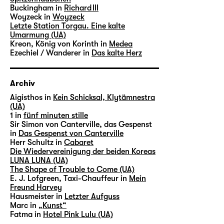
Buckingham in
Richard III
Woyzeck in
Woyzeck
Letzte Station Torgau. Eine kalte
Umarmung (UA)
Kreon, König von Korinth in
Medea
Ezechiel / Wanderer in
Das kalte Herz
Archiv
Aigisthos in
Kein Schicksal, Klytämnestra
(UA)
1 in
fünf minuten stille
Sir Simon von Canterville, das Gespenst
in
Das Gespenst von Canterville
Herr Schultz in
Cabaret
Die Wiedervereinigung der beiden Koreas
LUNA LUNA (UA)
The Shape of Trouble to Come (UA)
E. J. Lofgreen, Taxi-Chauffeur in
Mein
Freund Harvey
Hausmeister in
Letzter Aufguss
Marc in
„Kunst“
Fatma in
Hotel Pink Lulu (UA)