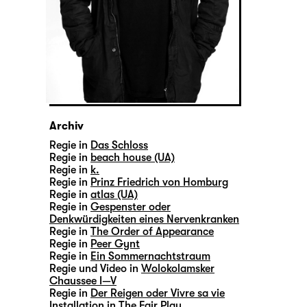
Archiv
Regie in
Das Schloss
Regie in
beach house (UA)
Regie in
k.
Regie in
Prinz Friedrich von Homburg
Regie in
atlas (UA)
Regie in
Gespenster oder
Denkwürdigkeiten eines Nervenkranken
Regie in
The Order of Appearance
Regie in
Peer Gynt
Regie in
Ein Sommernachtstraum
Regie und Video in
Wolokolamsker
Chaussee I—V
Regie in
Der Reigen oder Vivre sa vie
Installation in
The Fair Play