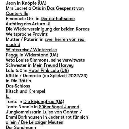
Jean in
Knöpfe (UA)
Mrs Lucretia Otis in
Das Gespenst von
Canterville
Emanuele Giri in
Der aufhaltsame
Aufstieg des Arturo Ui
Die Wiedervereinigung der beiden Koreas
Weltsprache Provinz
Mutter / Paterin in
zwei herren von real
madrid
Winterreise / Winterreise
Peggy in
Widerstand (UA)
Veta Louise Simmons, seine verwitwete
Schwester in
Mein Freund Harvey
Lulu 6.0 in
Hotel Pink Lulu (UA)
Rättin / Damroka (ab Spielzeit 2022/23)
in
Die Rättin
Das Schloss
Kitsch und Krempel
k.
Tante in
Die Eisjungfrau (UA)
Tante Nonnie in
Süßer Vogel Jugend
Jungkommissarin Luisa von Ganten /
Emmi Barkhausen in
Jeder stirbt für sich
allein / Die Leipziger Meuten
Der Sandmann