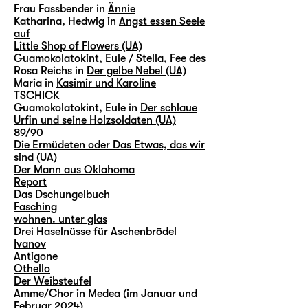
Frau Fassbender in
Ännie
Katharina, Hedwig in
Angst essen Seele
auf
Little Shop of Flowers (UA)
Guamokolatokint, Eule / Stella, Fee des
Rosa Reichs in
Der gelbe Nebel (UA)
Maria in
Kasimir und Karoline
TSCHICK
Guamokolatokint, Eule in
Der schlaue
Urfin und seine Holzsoldaten (UA)
89/90
Die Ermüdeten oder Das Etwas, das wir
sind (UA)
Der Mann aus Oklahoma
Report
Das Dschungelbuch
Fasching
wohnen. unter glas
Drei Haselnüsse für Aschenbrödel
Ivanov
Antigone
Othello
Der Weibsteufel
Amme/Chor in
Medea
(im Januar und
Februar 2024)