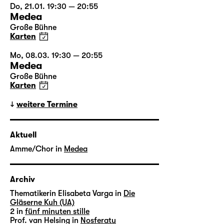
Do, 21.01. 19:30 — 20:55
Medea
Große Bühne
Karten
Mo, 08.03. 19:30 — 20:55
Medea
Große Bühne
Karten
weitere Termine
Aktuell
Amme/Chor in
Medea
Archiv
Thematikerin Elisabeta Varga in
Die
Gläserne Kuh (UA)
2 in
fünf minuten stille
Prof. van Helsing in
Nosferatu