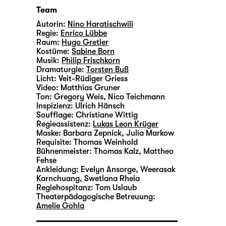
Team
Autorin:
Nino Haratischwili
Regie:
Enrico Lübbe
Raum:
Hugo Gretler
Kostüme:
Sabine Born
Musik:
Philip Frischkorn
Dramaturgie:
Torsten Buß
Licht:
Veit-Rüdiger Griess
Video:
Matthias Gruner
Ton:
Gregory Weis
,
Nico Teichmann
Inspizienz:
Ulrich Hänsch
Soufflage:
Christiane Wittig
Regieassistenz:
Lukas Leon Krüger
Maske:
Barbara Zepnick, Julia Markow
Requisite:
Thomas Weinhold
Bühnenmeister:
Thomas Kalz
,
Mattheo
Fehse
Ankleidung:
Evelyn Ansorge, Weerasak
Karnchuang, Swetlana Rheia
Regiehospitanz:
Tom Uslaub
Theaterpädagogische Betreuung:
Amelie Gohla