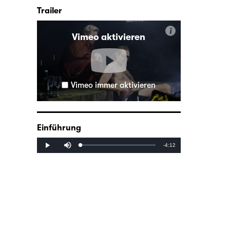
Trailer
i
Vimeo aktivieren
Vimeo immer aktivieren
Einführung
Mute
Remaining
-4:12
Loaded
:
Progress
:
Play
0%
0%
Time