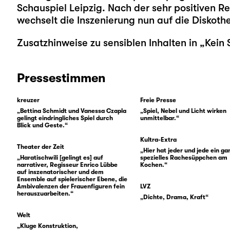
Schauspiel Leipzig. Nach der sehr positiven R
wechselt die Inszenierung nun auf die Diskoth
Zusatzhinweise zu sensiblen Inhalten in „Kein 
Pressestimmen
kreuzer
Freie Presse
„Bettina Schmidt und Vanessa Czapla
„Spiel, Nebel und Licht wirken
gelingt eindringliches Spiel durch
unmittelbar.“
Blick und Geste.“
Kultra-Extra
Theater der Zeit
„Hier hat jeder und jede ein ga
„Haratischwili [gelingt es] auf
spezielles Rachesüppchen am
narrativer, Regisseur Enrico Lübbe
Kochen.“
auf inszenatorischer und dem
Ensemble auf spielerischer Ebene, die
Ambivalenzen der Frauenfiguren fein
LVZ
herauszuarbeiten.“
„Dichte, Drama, Kraft“
Welt
„Kluge Konstruktion,