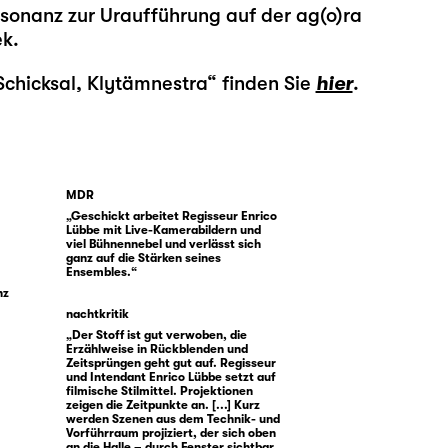
esonanz zur Uraufführung auf der ag(o)ra
ek.
Schicksal, Klytämnestra“ finden Sie
hier
.
MDR
„Geschickt arbeitet Regisseur Enrico
Lübbe mit Live-Kamerabildern und
viel Bühnennebel und verlässt sich
ganz auf die Stärken seines
Ensembles.“
nz
nachtkritik
„Der Stoff ist gut verwoben, die
Erzählweise in Rückblenden und
Zeitsprüngen geht gut auf. Regisseur
und Intendant Enrico Lübbe setzt auf
filmische Stilmittel. Projektionen
zeigen die Zeitpunkte an. [...] Kurz
werden Szenen aus dem Technik- und
Vorführraum projiziert, der sich oben
an die Halle – durch Fenster sichtbar