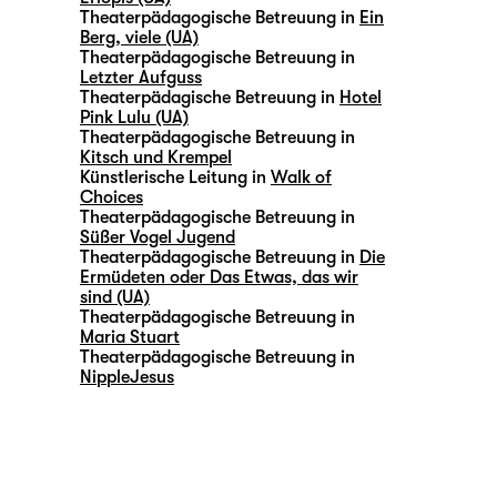
Theaterpädagogische Betreuung in
Ein
Berg, viele (UA)
Theaterpädagogische Betreuung in
Letzter Aufguss
Theaterpädagische Betreuung in
Hotel
Pink Lulu (UA)
Theaterpädagogische Betreuung in
Kitsch und Krempel
Künstlerische Leitung in
Walk of
Choices
Theaterpädagogische Betreuung in
Süßer Vogel Jugend
Theaterpädagogische Betreuung in
Die
Ermüdeten oder Das Etwas, das wir
sind (UA)
Theaterpädagogische Betreuung in
Maria Stuart
Theaterpädagogische Betreuung in
NippleJesus