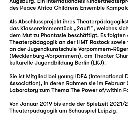
Augsburg. Ein internationales Kindertheaterp
des Peace Africa Childrens Ensemble Kampala
Als Abschlussprojekt ihres Theaterpädagogikst
das Klassenzimmerstück „2auf1“, welches sich
dem Mut zu Phantasie beschäftigt. Es folgten 
Theaterpädagogik an der HMT Rostock sowie 
an der Jugendkunstschule Vorpommern-Rügen, 
(Mecklenburg-Vorpommern), am Theater Chur 
kulturelle Jugendbildung Berlin (LKJ).
Sie ist Mitglied bei young IDEA (Internationa
Association), in deren Rahmen sie im Februar 
Laboratory zum Thema The Power of/within Fa
Von Januar 2019 bis ende der Spielzeit 2021/
Theaterpädagogik am Schauspiel Leipzig.