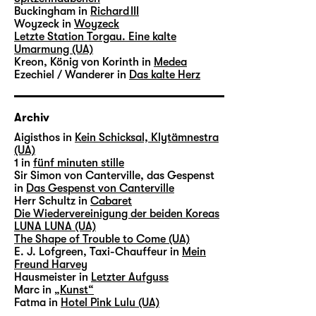
Buckingham in
Richard III
Woyzeck in
Woyzeck
Letzte Station Torgau. Eine kalte
Umarmung (UA)
Kreon, König von Korinth in
Medea
Ezechiel / Wanderer in
Das kalte Herz
Archiv
Aigisthos in
Kein Schicksal, Klytämnestra
(UA)
1 in
fünf minuten stille
Sir Simon von Canterville, das Gespenst
in
Das Gespenst von Canterville
Herr Schultz in
Cabaret
Die Wiedervereinigung der beiden Koreas
LUNA LUNA (UA)
The Shape of Trouble to Come (UA)
E. J. Lofgreen, Taxi-Chauffeur in
Mein
Freund Harvey
Hausmeister in
Letzter Aufguss
Marc in
„Kunst“
Fatma in
Hotel Pink Lulu (UA)