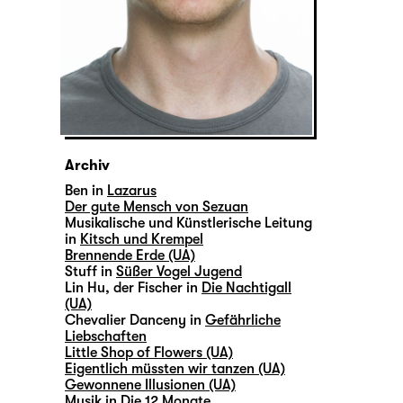
Archiv
Ben in
Lazarus
Der gute Mensch von Sezuan
Musikalische und Künstlerische Leitung
in
Kitsch und Krempel
Brennende Erde (UA)
Stuff in
Süßer Vogel Jugend
Lin Hu, der Fischer in
Die Nachtigall
(UA)
Chevalier Danceny in
Gefährliche
Liebschaften
Little Shop of Flowers (UA)
Eigentlich müssten wir tanzen (UA)
Gewonnene Illusionen (UA)
Musik in
Die 12 Monate