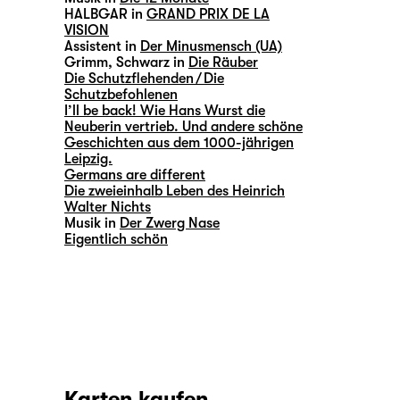
HALBGAR in
GRAND PRIX DE LA
VISION
Assistent in
Der Minusmensch (UA)
Grimm, Schwarz in
Die Räuber
Die Schutzflehenden / Die
Schutzbefohlenen
I’ll be back! Wie Hans Wurst die
Neuberin vertrieb. Und andere schöne
Geschichten aus dem 1000-jährigen
Leipzig.
Germans are different
Die zweieinhalb Leben des Heinrich
Walter Nichts
Musik in
Der Zwerg Nase
Eigentlich schön
Karten kaufen