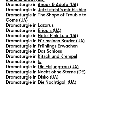
Dramaturgie in
Anouk & Adofa (UA)
Dramaturgie in
Jetzt steht's mir bis hier
Dramaturgie in
The Shape of Trouble to
Come (UA)
Dramaturgie in
Lazarus
Dramaturgie in
Eriopis (UA)
Dramaturgie in
Hotel Pink Lulu (UA)
Dramaturgie in
Für meinen Bruder (UA)
Dramaturgie in
Frühlings Erwachen
Dramaturgie in
Das Schloss
Dramaturgie in
Kitsch und Krempel
Dramaturgie in
k.
Dramaturgie in
Die Eisjungfrau (UA)
Dramaturgie in
Nacht ohne Sterne (DE)
Dramaturgie in
Disko (UA)
Dramaturgie in
Die Nachtigall (UA)