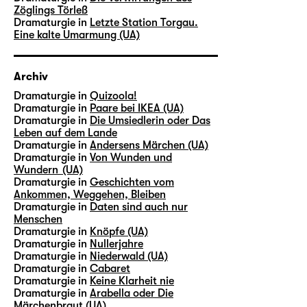
Zöglings Törleß
Dramaturgie in
Letzte Station Torgau.
Eine kalte Umarmung (UA)
Archiv
Dramaturgie in
Quizoola!
Dramaturgie in
Paare bei IKEA (UA)
Dramaturgie in
Die Umsiedlerin oder Das
Leben auf dem Lande
Dramaturgie in
Andersens Märchen (UA)
Dramaturgie in
Von Wunden und
Wundern (UA)
Dramaturgie in
Geschichten vom
Ankommen, Weggehen, Bleiben
Dramaturgie in
Daten sind auch nur
Menschen
Dramaturgie in
Knöpfe (UA)
Dramaturgie in
Nullerjahre
Dramaturgie in
Niederwald (UA)
Dramaturgie in
Cabaret
Dramaturgie in
Keine Klarheit nie
Dramaturgie in
Arabella oder Die
Märchenbraut (UA)