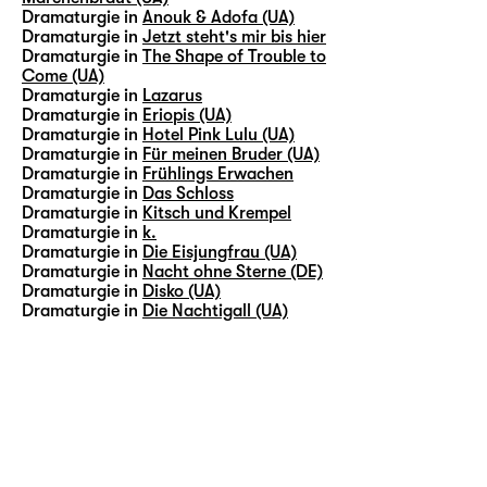
Dramaturgie in
Anouk & Adofa (UA)
Dramaturgie in
Jetzt steht's mir bis hier
Dramaturgie in
The Shape of Trouble to
Come (UA)
Dramaturgie in
Lazarus
Dramaturgie in
Eriopis (UA)
Dramaturgie in
Hotel Pink Lulu (UA)
Dramaturgie in
Für meinen Bruder (UA)
Dramaturgie in
Frühlings Erwachen
Dramaturgie in
Das Schloss
Dramaturgie in
Kitsch und Krempel
Dramaturgie in
k.
Dramaturgie in
Die Eisjungfrau (UA)
Dramaturgie in
Nacht ohne Sterne (DE)
Dramaturgie in
Disko (UA)
Dramaturgie in
Die Nachtigall (UA)