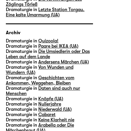
Zöglings Törleß
Dramaturgie in
Letzte Station Torgau.
Eine kalte Umarmung (UA)
Archiv
Dramaturgie in
Quizoola!
Dramaturgie in
Paare bei IKEA (UA)
Dramaturgie in
Die Umsiedlerin oder Das
Leben auf dem Lande
Dramaturgie in
Andersens Märchen (UA)
Dramaturgie in
Von Wunden und
Wundern (UA)
Dramaturgie in
Geschichten vom
Ankommen, Weggehen, Bleiben
Dramaturgie in
Daten sind auch nur
Menschen
Dramaturgie in
Knöpfe (UA)
Dramaturgie in
Nullerjahre
Dramaturgie in
Niederwald (UA)
Dramaturgie in
Cabaret
Dramaturgie in
Keine Klarheit nie
Dramaturgie in
Arabella oder Die
Märchenbraut (UA)