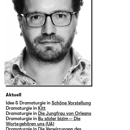
Aktuell
Idee & Dramaturgie in
Schöne Vorstellung
Dramaturgie in
Kitt
Dramaturgie in
Die Jungfrau von Orleans
Dramaturgie in
Bu sözler bizim — Die
Worte gehören uns (UA)
Dramaturgie in
Die Verwirrungen des