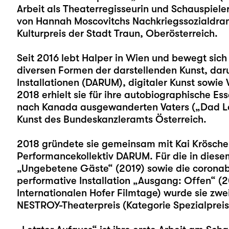
Arbeit als Theaterregisseurin und Schauspiel
von Hannah Moscovitchs Nachkriegssozialdrama 
Kulturpreis der Stadt Traun, Oberösterreich.
Seit 2016 lebt Halper in Wien und bewegt sich
diversen Formen der darstellenden Kunst, dar
Installationen (DARUM), digitaler Kunst sowie
2018 erhielt sie für ihre autobiographische E
nach Kanada ausgewanderten Vaters („Dad Lef
Kunst des Bundeskanzleramts Österreich.
2018 gründete sie gemeinsam mit Kai Krösche
Performancekollektiv DARUM. Für die in die
„Ungebetene Gäste“ (2019) sowie die coronab
performative Installation „Ausgang: Offen“ (
Internationalen Hofer Filmtage) wurde sie zwei
NESTROY-Theaterpreis (Kategorie Spezialpreis