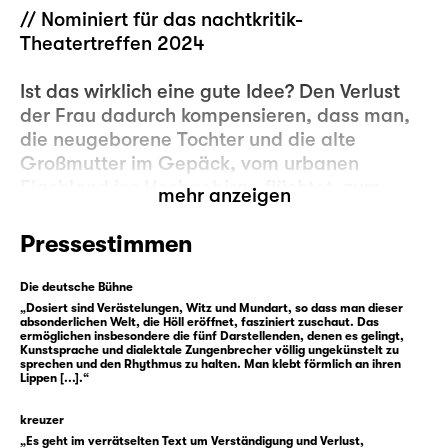
// Nominiert für das nachtkritik-
Theatertreffen 2024
Ist das wirklich eine gute Idee? Den Verlust
der Frau dadurch kompensieren, dass man,
die neugeborene Tochter und die alte
Großmutter im Gepäck, vom urbanen
Flachland ins Hochgebirge flüchtet, zum
mehr anzeigen
Herkunftsort der Verlorenen? Der Trauer
entgegenflüchten, sozusagen? In die
Pressestimmen
Schweizer Alpen, wo die Häuser, die Alten,
die Felder die Erinnerung an die Verlorene
Die deutsche Bühne
bewahren, so wie sie überhaupt
„Dosiert sind Verästelungen, Witz und Mundart, so dass man dieser
absonderlichen Welt, die Höll eröffnet, fasziniert zuschaut. Das
verschiedene Zeitschichten in sich tragen?
ermöglichen insbesondere die fünf Darstellenden, denen es gelingt,
Kunstsprache und dialektale Zungenbrecher völlig ungekünstelt zu
Wo die letzten alternden Einwohner in den
sprechen und den Rhythmus zu halten. Man klebt förmlich an ihren
Nischen des Berges hocken, wie ihre Häuser,
Lippen [...].“
gedrungene Beobachter aus Stein und
kreuzer
Lärchenholz, misstrauisch alles Neue an sich
„Es geht im verrätselten Text um Verständigung und Verlust,