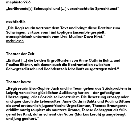
Sprachlosigkeit findet die kleine
mephisto 97.6
„berührende[s] Schauspiel und [...] verschachtelte Sprachkunst“
Trauergemeinschaft zu einem Miteinander
durch Gesten, zur Begegnung im Angesicht
nachtkritik
der Sterne — und vielleicht wird am Ende
„Die Regisseurin vertraut dem Text und bringt diese Partitur zum
nicht alles, doch manches gut.
Schwingen, virtuos vom fünfköpfigen Ensemble gespielt,
atmosphärisch untermalt vom Live-Musiker Dave Hirst.“
mehr lesen
Wolfram Höll
schreibt abseits von
ausgetretenen Diskurspfaden. Mit seinen
Theater der Zeit
„Brillant [...] die beiden Urgroßtanten von Anne Cathrin Buhtz und
Figuren begibt er sich in Gegenden, die
Paulina Bittner, mit denen auch die Konfrontation zwischen
scheinbar vom Verlauf der großen Weltzeit
Schwyzerdütsch und Hochdeutsch fabelhaft ausgetragen wird.“
unberührt sind, in denen Landschaften,
Theater heute
Stimmungen, Rituale ineinanderfließen.
„Regisseurin Elsa-Sophie Jach und ihr Team gehen das Stückproblem in
Bildstark lässt Höll die geisterdurchzogene
Leipzig von seiner glücklichen Auflösung her an – der gefestigten
Überzeugung, alles Soziale sei konstruiert. Die Besetzung crossgender
Schweizer Alpenwelt lebendig werden. Der
und quer durch die Lebensalter: Anne Cathrin Buhtz und Paulina Bittner
Autor, der selbst den biographischen Weg
als zwei erstaunlich jugendfrische Urgroßtanten, Thomas Braungardt
erblüht mutig toupiert als muntere Uroma, Teresa Schergaut als früh
von Sachsen in die Schweiz gegangen ist, ist
gereiftes Kind, dafür scheint der Vater (Markus Lerch) gramgebeugt
und jung gealtert.“
mit „Niederwald“ bereits zum vierten Mal seit
2013 („Und dann“) im Programm der
Diskothek vertreten. Mehrfach wurden seine