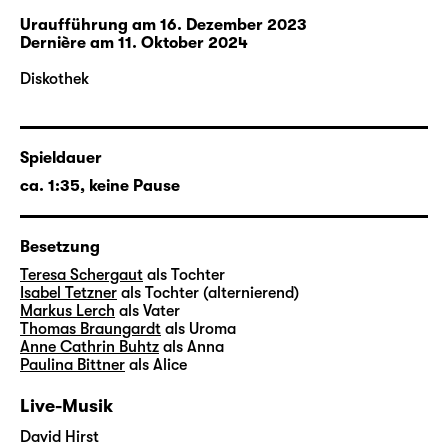
Leipziger Uraufführungen zu den Mülheimer
Uraufführung
am 16. Dezember 2023
Theatertagen eingeladen, zweimal („Und
Dernière am 11. Oktober 2024
dann“ sowie „Drei sind wir“ 2016) mit dem
Diskothek
Mülheimer Dramatikpreis ausgezeichnet.
Regie bei der Uraufführung führt Elsa-Sophie
Spieldauer
Jach. Nach „
Für meinen Bruder
“ (2022) ist
„Niederwald“ ihre zweite Inszenierung am
ca. 1:35, keine Pause
Schauspiel Leipzig. Seit 2022 ist Elsa-Sophie
Jach Hausregisseurin am Residenztheater
Besetzung
München. Ihre Regiearbeit wurde unter
Teresa Schergaut
als Tochter
anderem durch die Einladung der
Isabel Tetzner
als Tochter (alternierend)
Inszenierung „Dritte Republik“ zum Festival
Markus Lerch
als Vater
Radikal jung 2019 und von Thomas Köcks
Thomas Braungardt
als Uroma
Anne Cathrin Buhtz
als Anna
„die zukunft reicht uns nicht (klagt, kinder
Paulina Bittner
als Alice
klagt!)“ (Regie gemeinsam mit Thomas Köck)
zu den Autor:innentheatertagen 2018
Live-Musik
gewürdigt sowie durch mehrere
David Hirst