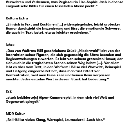
abgleiten lassend? Wo den Verstorbenen ein
Verwahren und Verkennen, was Regisseurin Elsa-Sophie Jach in ebenso
enigmatische Bilder für einen fesselnden Abend packt.“
Platz vor dem Hauseingang freigehalten
wird, wenn sie einmal jährlich mit dem
Kultura Extra
„Gratzug“ vorbeikommen?
„Ein sich in Text und Kostümen [...] widerspiegelnder, leicht grotesker
Humor durchzieht die Inszenierung und lässt die emotionale Schwere,
die auch im Text lastet, etwas leichter erscheinen.“
Gute Idee oder nicht, jedenfalls tritt das
trauernde Trio aus Wolfram Hölls neuestem
luhze
Stück diese Reise an und wirft sich in eine
„Das von Wolfram Höll geschriebene Stück „Niederwald“ lebt von der
Interaktion seiner Figuren, die sich gegenseitig die Sätze beenden und
geballte Fremdheitserfahrung, in der
Regieanweisungen zuwerfen. Es lebt von seinem grotesken Humor, der
sprachliche Hürden noch die kleinsten
sich auch in die tragischsten Szenen seinen Weg bahnt [...]. Vor allem
lebt es aber vom Text, in den Wolfram Höll so viel Wortwitz, Reimspiel
Hindernisse sind. Ganz verloren der Vater,
und Tiefgang eingearbeitet hat, dass man fast zittert vor
Konzentration, weil man keine Zeile und keinen Reim verpassen
der nicht nur dem Dorfbewusstsein beweisen
möchte. Jedes einzelne Wort in diesem Stück hat Bedeutung.“
muss, dass ein alleinstehender Mann sich um
ein kleines Kind kümmern kann; das Kind,
LVZ
das die Augen aufmacht, um den lauernden
„stark bebilderte[s] Alpen-Kammerspiel, in dem sich viel Welt und
Gegenwart spiegelt“
Häusern in dieselben zu schauen, die Oma,
die durch Beharrlichkeit sich einen Platz auf
MDR Kultur
der Bank erobert und dadurch symbolisch die
„Bei Höll ist vieles Klang, Wortspiel, Lautmalerei. Auch hier.“
soziale Anerkennung. Bei aller