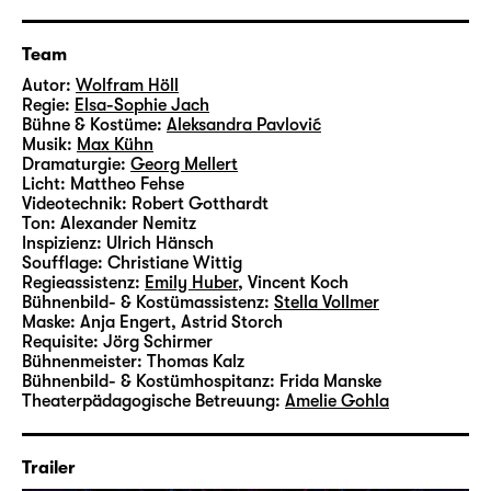
Nominierungen, u. a. für den Nestroy-Preis.
Mit „Niederwald“ inszeniert sie nach
„Nebraska“ (Theater Oberhausen, 2021) zum
Team
zweiten Mal die Uraufführung eines Textes
Autor:
Wolfram Höll
Regie:
Elsa-Sophie Jach
von Wolfram Höll.
Bühne & Kostüme:
Aleksandra Pavlović
Musik:
Max Kühn
Nach Drucklegung des Jahresheftes wurde
Dramaturgie:
Georg Mellert
Licht:
Mattheo Fehse
der Arbeitstitel des Stückes („Bergstück“)
Videotechnik:
Robert Gotthardt
nun auf den finalen Titel „Niederwald“
Ton:
Alexander Nemitz
geändert (13.6.2023).
Inspizienz:
Ulrich Hänsch
Soufflage:
Christiane Wittig
Regieassistenz:
Emily Huber
,
Vincent Koch
Zusatzhinweise zu sensiblen Inhalten in
Bühnenbild- & Kostümassistenz:
Stella Vollmer
„Niederwald“ finden Sie
hier.
Maske:
Anja Engert, Astrid Storch
Requisite:
Jörg Schirmer
Bühnenmeister:
Thomas Kalz
Bühnenbild- & Kostümhospitanz:
Frida Manske
Theaterpädagogische Betreuung:
Amelie Gohla
Trailer