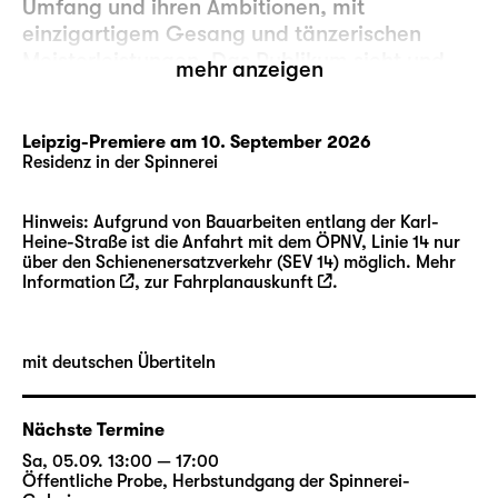
Umfang und ihren Ambitionen, mit
einzigartigem Gesang und tänzerischen
Meisterleistungen. Das Publikum sieht und
mehr anzeigen
hört, im Grunde genommen kauft es zwei
Shows — mindestens zwei, wahrscheinlich
sogar mehr! — zum Preis von einer, eine
Leipzig-Premiere am 10. September 2026
Residenz in der Spinnerei
Tatsache, die in diesen wirtschaftlich
schwierigen Zeiten nicht zu verachten ist.
Hinweis: Aufgrund von Bauarbeiten entlang der Karl-
Heine-Straße ist die Anfahrt mit dem ÖPNV, Linie 14 nur
Der erste Akt spielt auf einer Pizza-Party, die
über den Schienenersatzverkehr (SEV 14) möglich. Mehr
harmlos beginnt, aber als eine Person
Information
, zur
Fahrplanauskunft
.
offenbart, dass sie an einer mysteriösen
Krankheit stirbt, und von den Feierlichkeiten
verschwindet, wird ihr vermuteter Tod zu
mit deutschen Übertiteln
einem Portal in eine andere Welt, bewohnt
von Geistern anderer toter (oder
Nächste Termine
möglicherweise toter) Wesen, die noch
Rechnungen zu begleichen und Fragen zu
Sa, 05.09. 13:00 — 17:00
Öffentliche Probe
,
Herbstundgang der Spinnerei-
klären haben.