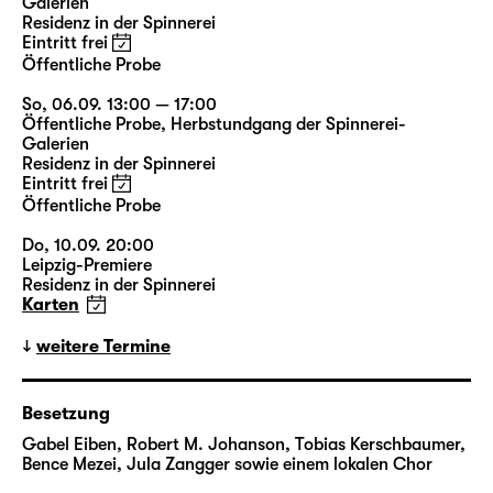
Galerien
Residenz in der Spinnerei
Die Pizza wird von der örtlichen Pizzeria
Eintritt frei
Öffentliche Probe
geliefert und alle bekommen ein leckeres
Stück — vielleicht sogar eine geheime
So, 06.09. 13:00 — 17:00
Botschaft oder einen hilfreichen Tipp fürs
Öffentliche Probe
,
Herbstundgang der Spinnerei-
Galerien
Leben vom Lieferanten. Aber ist er auch tot?
Residenz in der Spinnerei
Oder nur einer der vielen Geister, die das
Eintritt frei
vorübergehend offene und unbewachte Tor
Öffentliche Probe
zwischen Leben und Tod nutzen, um sich in
Do, 10.09. 20:00
unsere Welt zu schleichen und uns noch
Leipzig-Premiere
verwirrter zu machen, als wir ohnehin schon
Residenz in der Spinnerei
sind?
Karten
weitere Termine
Verloren in der Sauce (Marinara), schwebend
zwischen zwei gegensätzlichen Zuständen,
unsicher über unsere geistige Verfassung und
Besetzung
unsere Körpergrenzen ... Es ist schwer, nicht
Gabel Eiben, Robert M. Johanson, Tobias Kerschbaumer,
wahr? Aber es ist einfacher, damit
Bence Mezei, Jula Zangger sowie einem lokalen Chor
umzugehen, wenn wir alle zusammen sind,