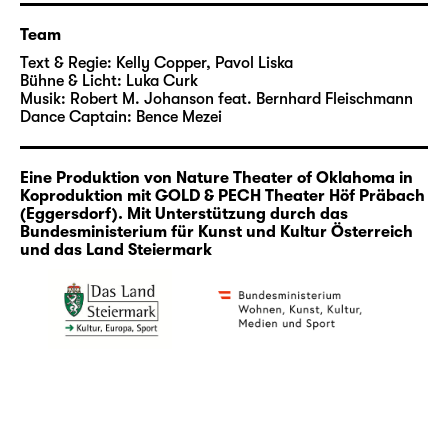
wenn alle auf der Bühne und im Publikum
Team
diese seltsame Pizza gemeinsam genießen.
Text & Regie:
Kelly Copper, Pavol Liska
Bühne & Licht:
Luka Curk
Nature Theater of Oklahoma ist eine
Musik:
Robert M. Johanson feat. Bernhard Fleischmann
preisgekrönte New Yorker Kunst- und
Dance Captain:
Bence Mezei
Performance-Unternehmung unter der
Leitung von Pavol Liska und Kelly Copper. Mit
Eine Produktion von Nature Theater of Oklahoma in
jedem neuen Projekt versuchen sie sich
Koproduktion mit GOLD & PECH Theater Höf Präbach
selbst, dem Publikum und ihren
(Eggersdorf). Mit Unterstützung durch das
Bundesministerium für Kunst und Kultur Österreich
Mitarbeitenden eine unmögliche
und das Land Steiermark
Herausforderung zu stellen — indem sie
innerhalb der Codes und Grenzen etablierter
Genres arbeiten und diese sprengen. Kein
Projekt gleicht dem anderen, aber die
Arbeiten sind immer voller Humor, auch
Ernsthaftigkeit und Strenge, und das
Publikum spielt immer eine wesentliche Rolle.
Mit vorgefertigtem Material, gefundenen