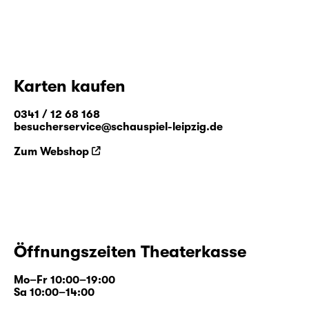
Räumen, geschenkten Requisiten,
kosmischen Zufällen, extremer formaler
Manipulation und schlicht harter Arbeit
schafft das Nature Theater of Oklahoma
Kunst, die eine Veränderung in der
Karten kaufen
Wahrnehmung der alltäglichen Realität
bewirkt, die über den Ort der Aufführung
0341 / 12 68 168
hinaus in die Welt hineinreicht.
besucherservice@schauspiel-leipzig.de
www.oktheater.org
Zum Webshop
Öffnungszeiten Theaterkasse
Mo–Fr 10:00–19:00
Sa 10:00–14:00