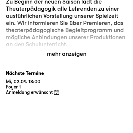
Zu Beginn der neuen Saison lädt die
Theaterpädagogik alle Lehrenden zu einer
ausführlichen Vorstellung unserer Spielzeit
ein. Wir informieren Sie über Premieren, das
theaterpädagogische Begleitprogramm und
mögliche Anbindungen unserer Produktionen
an den Schulunterricht.
mehr anzeigen
Wir bitten Sie, sich bei uns dafür
anzumelden:
theaterpaedagogik@schauspiel-leipzig.de
Nächste Termine
Mi, 02.09. 18:00
Foyer 1
Anmeldung erwünscht