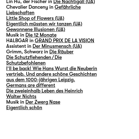
Lin Hu, der Fischer in
Die Nachtigall (UA)
Chevalier Danceny in
Gefährliche
Liebschaften
Little Shop of Flowers (UA)
Eigentlich müssten wir tanzen (UA)
Gewonnene Illusionen (UA)
Musik in
Die 12 Monate
HALBGAR in
GRAND PRIX DE LA VISION
Assistent in
Der Minusmensch (UA)
Grimm, Schwarz in
Die Räuber
Die Schutzflehenden / Die
Schutzbefohlenen
I’ll be back! Wie Hans Wurst die Neuberin
vertrieb. Und andere schöne Geschichten
aus dem 1000-jährigen Leipzig.
Germans are different
Die zweieinhalb Leben des Heinrich
Walter Nichts
Musik in
Der Zwerg Nase
Eigentlich schön