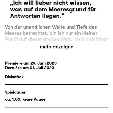
„Ich will lieber nicht wissen,
was auf dem Meeresgrund für
Antworten liegen.“
Von der unendlichen Weite und Tiefe des
Meeres betrachtet, bin ich nur ein kleiner
Punkt auf dieser großen Welt. Ich bin sichtbar
und fühle mich doch unsichtbar. Werde ich
mehr anzeigen
beobachtet? Vielleicht ist es besser,
beobachtet zu werden, anstatt unsichtbar zu
sein! Klar ist: Ich bin nicht alleine.
Premiere am 29. Juni 2023
Dernière am 01. Juli 2023
Ich kann mich nicht erinnern, wann diese
unendliche Reise in meinem Kopf
Diskothek
angefangen hat. Gab es ein Vorher und gibt
es ein Nachher?
Spieldauer
Ich suche nach Antworten, die mich bis auf
den Meeresgrund, zum tiefsten Punkt der
ca. 1:00, keine Pause
Welt und zum tiefsten Punkt in mir führen.