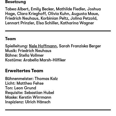
Besetzung
#noname begibt sich mit euch auf eine Reise.
Tabea Albert, Emily Becker, Mathilde Fiedler, Joshua
Eine Reise zu eurem Meeresgrund, bei der die
Hage, Clara Krieghoff, Olivia Kuhn, Augusta Maue,
Suche nach einem Weg raus aus dem
Friedrich Neuhaus, Korbinian Peltz, Jolina Petzold,
eigenen Kopf, eine Tür in fremde und
Lennart Prinzler, Elsa Schiller, Katharina Wagner
verwirrende Welten öffnet.
Team
Mehr zur
ClubFusion 2023
Spielleitung:
Nele Hoffmann
,
Sarah Franziska Berger
Musik:
Friedrich Neuhaus
Bühne:
Stella Vollmer
Kostüme:
Arabella Marsh-Hilfiker
Erweitertes Team
Bühnenmeister:
Thomas Kalz
Licht:
Mattheo Fehse
Ton:
Leon Grund
Requisite:
Sebastian Hubel
Maske:
Kerstin Wirrmann
lnspizienz:
Ulrich Hänsch