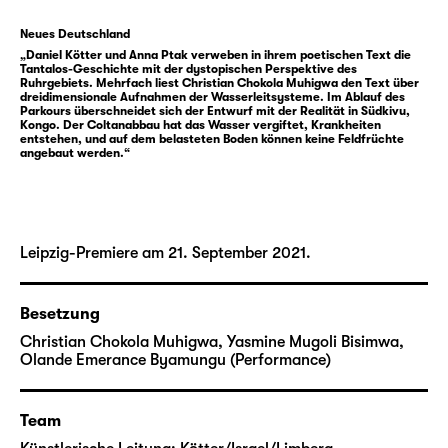
Ruhrgebiet nicht nur mit dem
gesellschaftlichen und stadträumlichen
Neues Deutschland
Strukturwandel, sondern auch mit den
„Daniel Kötter und Anna Ptak verweben in ihrem poetischen Text die
unmittelbaren Ewigkeitsfolgen des
Tantalos-Geschichte mit der dystopischen Perspektive des
Ruhrgebiets. Mehrfach liest Christian Chokola Muhigwa den Text über
Rohstoffabbaus. Waren die letzten beiden
dreidimensionale Aufnahmen der Wasserleitsysteme. Im Ablauf des
Parkours überschneidet sich der Entwurf mit der Realität in Südkivu,
Jahrhunderte im Ruhrgebiet vor allem durch
Kongo. Der Coltanabbau hat das Wasser vergiftet, Krankheiten
entstehen, und auf dem belasteten Boden können keine Feldfrüchte
die Kohle bestimmt, übernimmt nun ein
angebaut werden.“
anderes Element einen versteckten, aber
entscheidenden Platz in allen Zukunfts-
Szenarien für ein Zusammenleben in der
Region: das Wasser. Unterirdische
Leipzig-Premiere am 21. September 2021.
Pumpwerke in den ehemaligen Stollen sollen
dafür sorgen, dass der steigende
Wasserspiegel des einsickernden
Besetzung
Grubenwassers nicht zu einer Verunreinigung
Christian Chokola Muhigwa, Yasmine Mugoli Bisimwa,
des Grund- und damit des Trinkwassers
Olande Emerance Byamungu (Performance)
führt. Oberirdische Pumpen verhindern das
Entstehen von Sumpf- und Seenlandschaften
Team
in abgesenkten Landschaftsabschnitten.