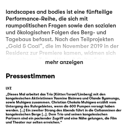
landscapes and bodies ist eine fünfteilige
Performance-Reihe, die sich mit
raumpolitischen Fragen sowie den sozialen
und ökologischen Folgen des Berg- und
Tagebaus befasst. Nach den Teilprojekten
„
Gold & Coal
“, die im November 2019 in der
Residenz zur Premiere kamen, widmen sich
die weiteren Teile „Water & Coltan“ den
mehr anzeigen
Ewigkeitslasten der Bergbaufolgeregion im
Ruhrgebiet sowie dem Coltan-Abbau im
Pressestimmen
Osten der DR Kongo. Es entsteht ein
immersiver Raum-Parcours aus 360°-VR-
LVZ
Dokumentarfilm und Performance, den das
„Dieses Mal arbeitet das Trio [Kötter/Israel/Limberg] mit den
kongolesischen Aktivistinnen Yasmine Bisimwa und Olande Byamungu,
Publikum in kleinen Gruppen durchläuft.
sowie Muhigwa zusammen. Christian Chokola Muhigwa erzählt vom
Untergang des Ruhrgebietes, wenn die 600 Pumpen versagt haben
werden. […] Ein zweiter Strang des Abends führt in die Coltanminen der
landscapes and bodies #3: WATER
kongolesischen Berge […]. Dem Trio und seinen kongolesischen
Partnern sind ein packender Zugriff und eine Nähe gelungen, die Film
Nach dem Ende der Steinkohle kämpft das
und Theater nur selten erreichen.“