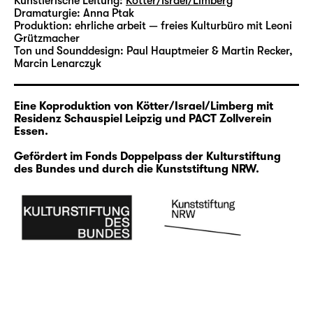
Künstlerische Leitung:
Kötter/Israel/Limberg
Entlang des Flusses Emscher, der an drei
Dramaturgie:
Anna Ptak
verschiedenen Stellen von Pumpwerken auf
Produktion:
ehrliche arbeit — freies Kulturbüro mit Leoni
ein notwendiges Gefälle hochgepumpt
Grützmacher
Ton und Sounddesign:
Paul Hauptmeier & Martin Recker,
werden muss, ehe er in den Rhein fließt,
Marcin Lenarczyk
entstehen renaturierte Areale und neue
Wohnflächen an (ehemals) industriell
genutzten Standorten. „Water“ spiegelt die
Eine Koproduktion von Kötter/Israel/Limberg mit
Residenz Schauspiel Leipzig und PACT Zollverein
Abwesenheit von Wasser als dauerhafte
Essen.
Überlebensbedingung und seine
Anwesenheit als visuell-temporäre
Gefördert im Fonds Doppelpass der Kulturstiftung
des Bundes und durch die Kunststiftung NRW.
Naturkulisse im Post-Kohle-Ruhrgebiet.
landscapes and bodies #4: COLTAN
Der Rohstoff Coltan spielt weltweit eine
wichtige Rolle, er findet sich als Endprodukt
in verschiedenen technischen Geräten, u. a.
in jedem Smartphone. Das Teilprojekt
„Coltan“ fokussiert sich auf die
gegenwärtige Perspektive von aktiven