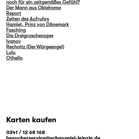
noch für ein zeitgemäßes Gefühl?
Der Mann aus Oklahoma
Report
Zeiten des Aufruhrs
Hamlet, Prinz von Dänemark
Fasching
Die Dreigroschenoper
Ivanov
Rechnitz (Der Würgeengel)
Lulu
Othello
Karten kaufen
0341 / 12 68 168
besucherservice@schauspiel-leipzig.de