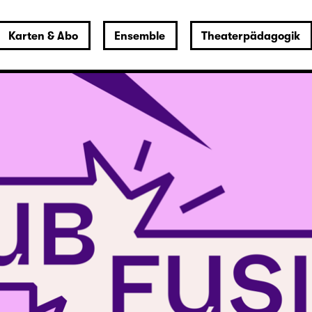
Karten & Abo
Ensemble
Theaterpädagogik