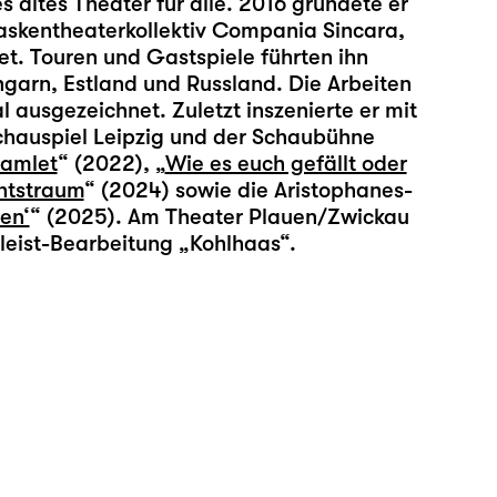
 altes Theater für alle. 2016 gründete er
skentheaterkollektiv Compania Sincara,
tet. Touren und Gastspiele führten ihn
ngarn, Estland und Russland. Die Arbeiten
ausgezeichnet. Zuletzt inszenierte er mit
hauspiel Leipzig und der Schaubühne
amlet
“ (2022), „
Wie es euch gefällt oder
htstraum
“ (2024) sowie die Aristophanes-
den‘
“ (2025). Am Theater Plauen/Zwickau
leist-Bearbeitung „Kohlhaas“.