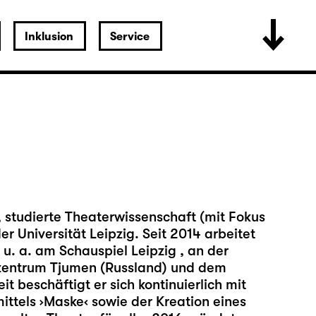
Inklusion
Service
 studierte Theaterwissenschaft (mit Fokus
r Universität Leipzig. Seit 2014 arbeitet
e u. a. am Schauspiel Leipzig , an der
zentrum Tjumen (Russland) und dem
t beschäftigt er sich kontinuierlich mit
mittels ›Maske‹ sowie der Kreation eines