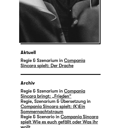
Aktuell
Regie & Szenarium in
Compania
Sincara spielt: Der Drache
Archiv
Regie & Szenarium in
Compania
Sincara bringt: „Frieden“
Regie, Szenarium & Übersetzung in
Compania Sincara spielt: (K)Ein
Sommernachtstraum
Regie & Scenario in
Compania Sincara
spielt Wie es euch gefällt oder Was ihr
wollt