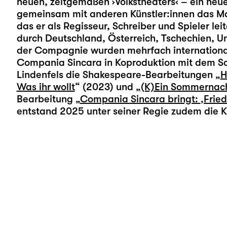
neuen, zeitgemäßen ›Volkstheaters‹ – ein neues
gemeinsam mit anderen Künstler:innen das Ma
das er als Regisseur, Schreiber und Spieler lei
durch Deutschland, Österreich, Tschechien, U
der Compagnie wurden mehrfach international 
Compania Sincara in Koproduktion mit dem Sc
Lindenfels die Shakespeare-Bearbeitungen „
H
Was ihr wollt
“ (2023) und „
(K)Ein Sommernac
Bearbeitung „
Compania Sincara bringt:
‚Frie
entstand 2025 unter seiner Regie zudem die K