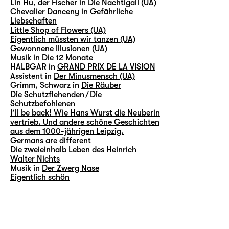
Lin Hu, der Fischer in
Die Nachtigall (UA)
Chevalier Danceny in
Gefährliche
Liebschaften
Little Shop of Flowers (UA)
Eigentlich müssten wir tanzen (UA)
Gewonnene Illusionen (UA)
Musik in
Die 12 Monate
HALBGAR in
GRAND PRIX DE LA VISION
Assistent in
Der Minusmensch (UA)
Grimm, Schwarz in
Die Räuber
Die Schutzflehenden / Die
Schutzbefohlenen
I’ll be back! Wie Hans Wurst die Neuberin
vertrieb. Und andere schöne Geschichten
aus dem 1000-jährigen Leipzig.
Germans are different
Die zweieinhalb Leben des Heinrich
Walter Nichts
Musik in
Der Zwerg Nase
Eigentlich schön