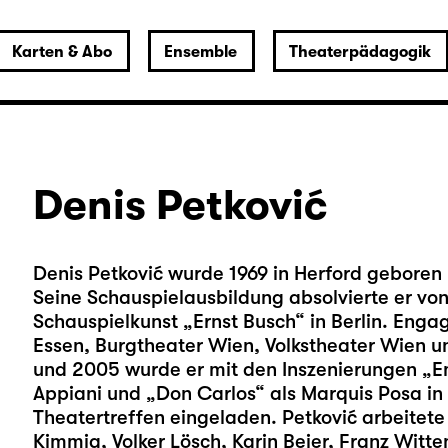
Karten & Abo
Ensemble
Theaterpädagogik
Denis Petković
Denis Petković wurde 1969 in Herford geboren 
Seine Schauspielausbildung absolvierte er von
Schauspielkunst „Ernst Busch“ in Berlin. Enga
Essen, Burgtheater Wien, Volkstheater Wien u
und 2005 wurde er mit den Inszenierungen „Emi
Appiani und „Don Carlos“ als Marquis Posa in
Theatertreffen eingeladen. Petković arbeitete
Kimmig, Volker Lösch, Karin Beier, Franz Witte