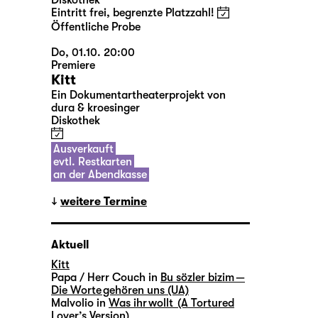
Diskothek
Eintritt frei, begrenzte Platzzahl!
Öffentliche Probe
Do, 01.10. 20:00
Premiere
Kitt
Ein Dokumentartheaterprojekt von
dura & kroesinger
Diskothek
Ausverkauft
evtl. Restkarten
an der Abendkasse
weitere Termine
Aktuell
Kitt
Papa / Herr Couch in
Bu sözler bizim —
Die Worte gehören uns (UA)
Malvolio in
Was ihr wollt (A Tortured
Lover’s Version)