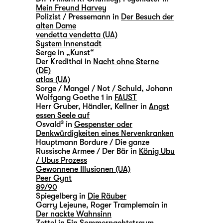
Mein Freund Harvey
Polizist / Pressemann in
Der Besuch der
alten Dame
vendetta vendetta (UA)
System Innenstadt
Serge in
„Kunst“
Der Kredithai in
Nacht ohne Sterne
(DE)
atlas (UA)
Sorge / Mangel / Not / Schuld, Johann
Wolfgang Goethe 1 in
FAUST
Herr Gruber, Händler, Kellner in
Angst
essen Seele auf
Osvald³ in
Gespenster oder
Denkwürdigkeiten eines Nervenkranken
Hauptmann Bordure / Die ganze
Russische Armee / Der Bär in
König Ubu
/ Ubus Prozess
Gewonnene Illusionen (UA)
Peer Gynt
89/90
Spiegelberg in
Die Räuber
Garry Lejeune, Roger Tramplemain in
Der nackte Wahnsinn