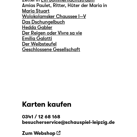
Zettel in
Ein Sommernachtstraum
Amias Paulet, Ritter, Hüter der Maria in
Maria Stuart
Wolokolamsker Chaussee I—V
Das Dschungelbuch
Hedda Gabler
Der Reigen oder Vivre sa vie
Emilia Galotti
Der Weibsteufel
Geschlossene Gesellschaft
Karten kaufen
0341 / 12 68 168
besucherservice@schauspiel-leipzig.de
Zum Webshop