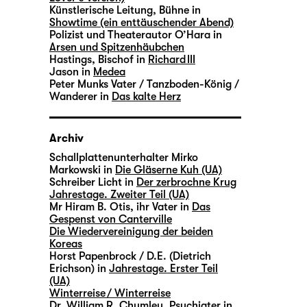
Künstlerische Leitung, Bühne in
Showtime (ein enttäuschender Abend)
Polizist und Theaterautor O’Hara in
Arsen und Spitzenhäubchen
Hastings, Bischof in
Richard III
Jason in
Medea
Peter Munks Vater / Tanzboden-König /
Wanderer in
Das kalte Herz
Archiv
Schallplattenunterhalter Mirko
Markowski in
Die Gläserne Kuh (UA)
Schreiber Licht in
Der zerbrochne Krug
Jahrestage. Zweiter Teil (UA)
Mr Hiram B. Otis, ihr Vater in
Das
Gespenst von Canterville
Die Wiedervereinigung der beiden
Koreas
Horst Papenbrock / D.E. (Dietrich
Erichson) in
Jahrestage. Erster Teil
(UA)
Winterreise / Winterreise
Dr. William R. Chumley, Psychiater in