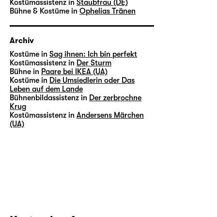
Kostümassistenz in
Staubfrau (DE)
Bühne & Kostüme in
Ophelias Tränen
Archiv
Kostüme in
Sag ihnen: Ich bin perfekt
Kostümassistenz in
Der Sturm
Bühne in
Paare bei IKEA (UA)
Kostüme in
Die Umsiedlerin oder Das
Leben auf dem Lande
Bühnenbildassistenz in
Der zerbrochne
Krug
Kostümassistenz in
Andersens Märchen
(UA)