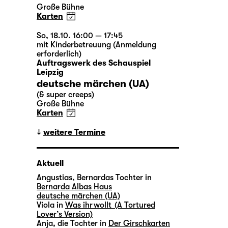
Große Bühne
Karten
So, 18.10. 16:00 — 17:45
mit Kinderbetreuung (Anmeldung
erforderlich)
Auftragswerk des Schauspiel
Leipzig
deutsche märchen (UA)
(& super creeps)
Große Bühne
Karten
weitere Termine
Aktuell
Angustias, Bernardas Tochter in
Bernarda Albas Haus
deutsche märchen (UA)
Viola in
Was ihr wollt (A Tortured
Lover’s Version)
Anja, die Tochter in
Der Girschkarten