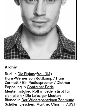
Archiv
Rudi in
Die Eisjungfrau (UA)
Hans-Werner von Rottkamp / Hans
Zermatt / Ein Radiosprecher / Dietmar
Poppeling in
Container Paris
Meutenmitglied Rolf in
Jeder stirbt für
sich allein / Die Leipziger Meuten
Bianco in
Der Widerspenstigen Zähmung
Schüler, Lieschen, Marthe, Chor in
FAUST