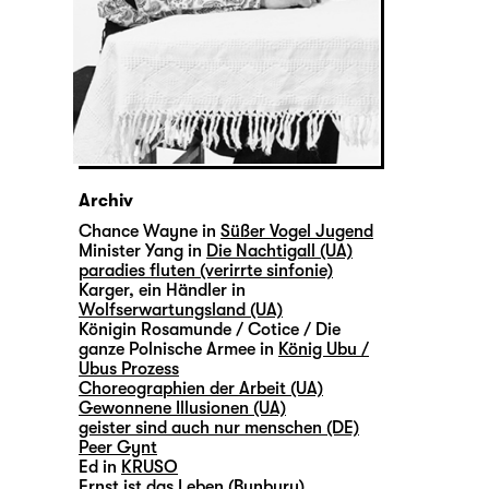
Archiv
Chance Wayne in
Süßer Vogel Jugend
Minister Yang in
Die Nachtigall (UA)
paradies fluten (verirrte sinfonie)
Karger, ein Händler in
Wolfserwartungsland (UA)
Königin Rosamunde / Cotice / Die
ganze Polnische Armee in
König Ubu /
Ubus Prozess
Choreographien der Arbeit (UA)
Gewonnene Illusionen (UA)
geister sind auch nur menschen (DE)
Peer Gynt
Ed in
KRUSO
Ernst ist das Leben (Bunbury)