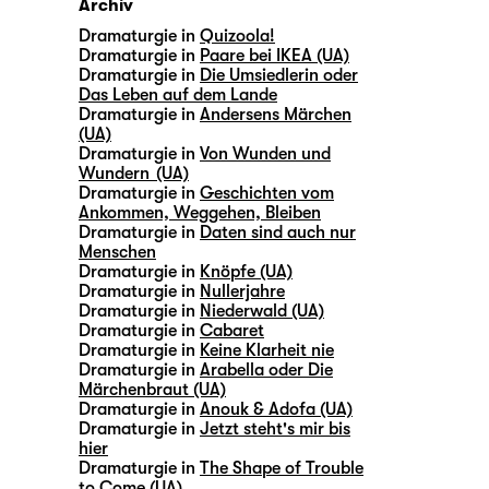
Archiv
Dramaturgie in
Quizoola!
Dramaturgie in
Paare bei IKEA (UA)
Dramaturgie in
Die Umsiedlerin oder
Das Leben auf dem Lande
Dramaturgie in
Andersens Märchen
(UA)
Dramaturgie in
Von Wunden und
Wundern (UA)
Dramaturgie in
Geschichten vom
Ankommen, Weggehen, Bleiben
Dramaturgie in
Daten sind auch nur
Menschen
Dramaturgie in
Knöpfe (UA)
Dramaturgie in
Nullerjahre
Dramaturgie in
Niederwald (UA)
Dramaturgie in
Cabaret
Dramaturgie in
Keine Klarheit nie
Dramaturgie in
Arabella oder Die
Märchenbraut (UA)
Dramaturgie in
Anouk & Adofa (UA)
Dramaturgie in
Jetzt steht's mir bis
hier
Dramaturgie in
The Shape of Trouble
to Come (UA)