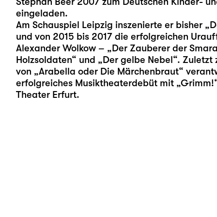
Stephan Beer 2007 zum Deutschen Kinder- und
eingeladen.
Am Schauspiel Leipzig inszenierte er bisher „
D
und von 2015 bis 2017 die erfolgreichen Urau
Alexander Wolkow – „
Der Zauberer der Smar
Holzsoldaten
“ und „
Der gelbe Nebel
“. Zuletzt
von „
Arabella oder Die Märchenbraut
“ verant
erfolgreiches Musiktheaterdebüt mit „Grimm
Theater Erfurt.