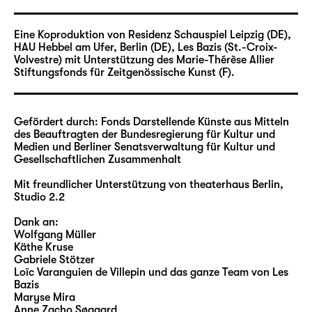
Materialien treffen auf autobiographisch
gewachsene Diskurse — so greift das
Eine Koproduktion von Residenz Schauspiel Leipzig (DE),
Quartett den „Veitstanz/Feixtanz“ von
HAU Hebbel am Ufer, Berlin (DE), Les Bazis (St.-Croix-
Gabriele Stötzer (Erfurt, DDR) auf und
Volvestre) mit Unterstützung des Marie-Thérèse Allier
verwebt diesen mit eigenen Erfahrungen.
Stiftungsfonds für Zeitgenössische Kunst (F).
Diese Werke stehen als Fragezeichen im
Raum: Wie ändert sich unser Blick, wenn sich
Gesellschaft, Technologie und
Gefördert durch: Fonds Darstellende Künste aus Mitteln
des Beauftragten der Bundesregierung für Kultur und
Produktionsbedingungen verschieben?
Medien und Berliner Senatsverwaltung für Kultur und
Gesellschaftlichen Zusammenhalt
Aus Affinität und langjähriger Freundschaft
Mit freundlicher Unterstützung von theaterhaus Berlin,
entstand der Wunsch, in der Konstellation
Studio 2.2
eines temporären Kollektivs mit geteilter
Autor*innenschaft zusammenzuarbeiten.
Dank an:
Wolfgang Müller
2006 bereisten Claire und Hermann mit der
Käthe Kruse
„Randshow“ Peripherien zwischen Berlin und
Gabriele Stötzer
Kopenhagen. Jule und Claire begegnen sich
Loïc Varanguien de Villepin und das ganze Team von Les
Bazis
seit 2009 in ihrer Praxis durch eine Obsession
Maryse Mira
mit dem Verhältnis von Stimme und Tanz, die
Anne Zacho Søgaard