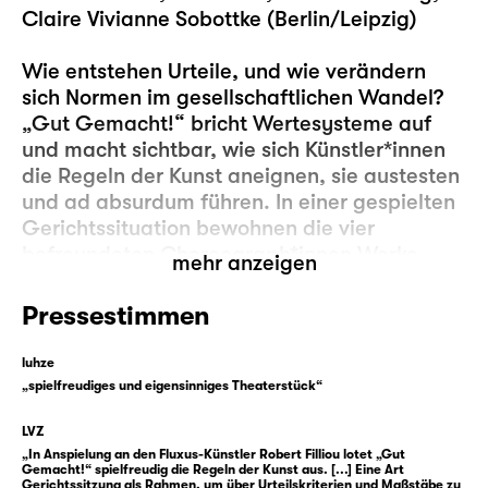
Claire Vivianne Sobottke (Berlin/Leipzig)
Wie entstehen Urteile, und wie verändern
sich Normen im gesellschaftlichen Wandel?
„Gut Gemacht!“ bricht Wertesysteme auf
und macht sichtbar, wie sich Künstler*innen
die Regeln der Kunst aneignen, sie austesten
und ad absurdum führen. In einer gespielten
Gerichtssituation bewohnen die vier
befreundeten Choreograph*innen Werke
mehr anzeigen
jenseits von gut und schlecht — mit Tanz,
Tutorials, Schauspielszenen und
Pressestimmen
autobiographischen Liedern.
luhze
„Gut Gemacht!“ entfaltet sich in der
„spielfreudiges und eigensinniges Theaterstück“
visuellen Installation von Nadia Lauro, einem
LVZ
überdimensionalen Billardtisch, der zum
„In Anspielung an den Fluxus-Künstler Robert Filliou lotet „Gut
Spielfeld für ein dichtes Geflecht aus
Gemacht!“ spielfreudig die Regeln der Kunst aus. [...] Eine Art
Gerichtssitzung als Rahmen, um über Urteilskriterien und Maßstäbe zu