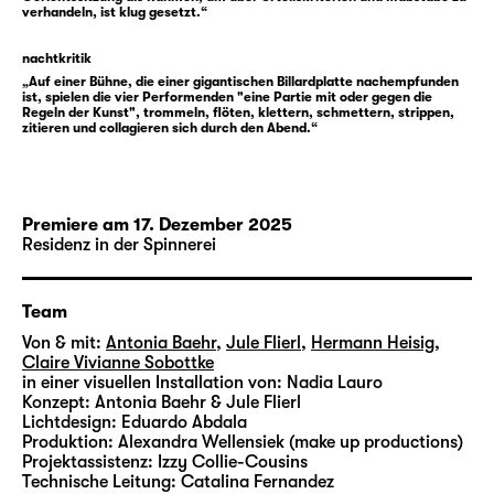
Referenzen wird — von Bauchrednerei bis
verhandeln, ist klug gesetzt.“
Stummfilm. Dabei beziehen sich Baehr, Flierl,
Heisig und Sobottke auf künstlerische
nachtkritik
Arbeiten, die sich gängigen Maßstäben
„Auf einer Bühne, die einer gigantischen Billardplatte nachempfunden
ist, spielen die vier Performenden "eine Partie mit oder gegen die
entziehen und jenseits von gut und schlecht
Regeln der Kunst", trommeln, flöten, klettern, schmettern, strippen,
zitieren und collagieren sich durch den Abend.“
existieren. So erscheint Kurt Schwitters’
„Ursonate“ in einer bewusst „schlecht
entsinnten“ Version, Claire Vivianne Sobottke
singt ein Lied der schönsten Frau West-
Premiere am 17. Dezember 2025
Berlins, Tabea Blumenschein, aus Ulrike
Residenz in der Spinnerei
Ottingers Film „Bildnis einer Trinkerin“; das
Quartett performt „Die Schuldstruktur“ der
Team
Band „Die Tödliche Doris“ als stumme
Gesangsperformance zur Schallplatte. In
Von & mit:
Antonia Baehr
,
Jule Flierl
,
Hermann Heisig
,
Claire Vivianne Sobottke
einer Serie von Szenen eignet sich die
in einer visuellen Installation von:
Nadia Lauro
Gruppe das Äquivalenzprinzip des Fluxus-
Konzept:
Antonia Baehr & Jule Flierl
Künstlers Robert Filliou an und testet
Lichtdesign:
Eduardo Abdala
Produktion:
Alexandra Wellensiek (make up productions)
Tutorials sowie Schauspielszenen als „gut“,
Projektassistenz:
Izzy Collie-Cousins
„schlecht“ oder „nicht gemacht“. Historische
Technische Leitung:
Catalina Fernandez