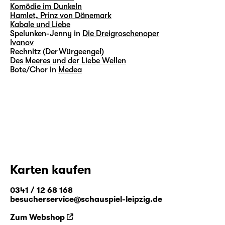
Komödie im Dunkeln
Hamlet, Prinz von Dänemark
Kabale und Liebe
Spelunken-Jenny in
Die Dreigroschenoper
Ivanov
Rechnitz (Der Würgeengel)
Des Meeres und der Liebe Wellen
Bote/Chor in
Medea
Karten kaufen
0341 / 12 68 168
besucherservice@schauspiel-leipzig.de
Zum Webshop