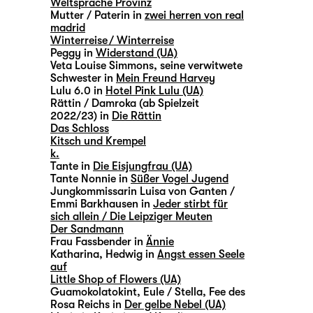
Weltsprache Provinz
Mutter / Paterin in
zwei herren von real
madrid
Winterreise / Winterreise
Peggy in
Widerstand (UA)
Veta Louise Simmons, seine verwitwete
Schwester in
Mein Freund Harvey
Lulu 6.0 in
Hotel Pink Lulu (UA)
Rättin / Damroka (ab Spielzeit
2022/23) in
Die Rättin
Das Schloss
Kitsch und Krempel
k.
Tante in
Die Eisjungfrau (UA)
Tante Nonnie in
Süßer Vogel Jugend
Jungkommissarin Luisa von Ganten /
Emmi Barkhausen in
Jeder stirbt für
sich allein / Die Leipziger Meuten
Der Sandmann
Frau Fassbender in
Ännie
Katharina, Hedwig in
Angst essen Seele
auf
Little Shop of Flowers (UA)
Guamokolatokint, Eule / Stella, Fee des
Rosa Reichs in
Der gelbe Nebel (UA)