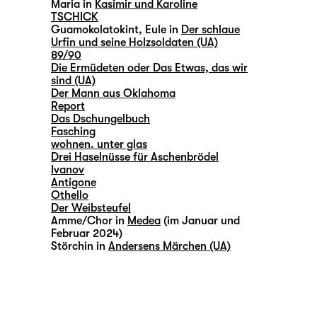
Maria in
Kasimir und Karoline
TSCHICK
Guamokolatokint, Eule in
Der schlaue
Urfin und seine Holzsoldaten (UA)
89/90
Die Ermüdeten oder Das Etwas, das wir
sind (UA)
Der Mann aus Oklahoma
Report
Das Dschungelbuch
Fasching
wohnen. unter glas
Drei Haselnüsse für Aschenbrödel
Ivanov
Antigone
Othello
Der Weibsteufel
Amme/Chor in
Medea
(im Januar und
Februar 2024)
Störchin in
Andersens Märchen (UA)