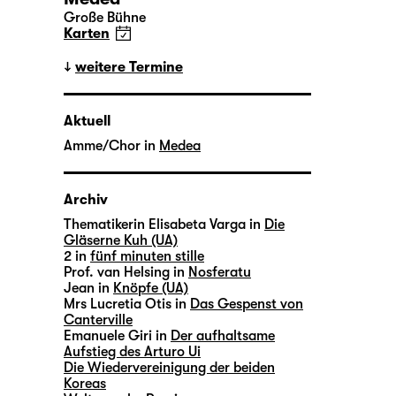
Große Bühne
Karten
weitere Termine
Aktuell
Amme/Chor in
Medea
Archiv
Thematikerin Elisabeta Varga in
Die
Gläserne Kuh (UA)
2 in
fünf minuten stille
Prof. van Helsing in
Nosferatu
Jean in
Knöpfe (UA)
Mrs Lucretia Otis in
Das Gespenst von
Canterville
Emanuele Giri in
Der aufhaltsame
Aufstieg des Arturo Ui
Die Wiedervereinigung der beiden
Koreas