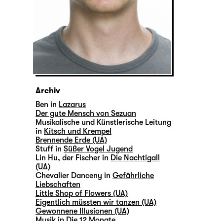
Archiv
Ben in
Lazarus
Der gute Mensch von Sezuan
Musikalische und Künstlerische Leitung
in
Kitsch und Krempel
Brennende Erde (UA)
Stuff in
Süßer Vogel Jugend
Lin Hu, der Fischer in
Die Nachtigall
(UA)
Chevalier Danceny in
Gefährliche
Liebschaften
Little Shop of Flowers (UA)
Eigentlich müssten wir tanzen (UA)
Gewonnene Illusionen (UA)
Musik in
Die 12 Monate