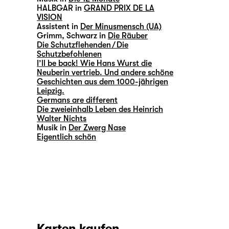
HALBGAR in
GRAND PRIX DE LA
VISION
Assistent in
Der Minusmensch (UA)
Grimm, Schwarz in
Die Räuber
Die Schutzflehenden / Die
Schutzbefohlenen
I’ll be back! Wie Hans Wurst die
Neuberin vertrieb. Und andere schöne
Geschichten aus dem 1000-jährigen
Leipzig.
Germans are different
Die zweieinhalb Leben des Heinrich
Walter Nichts
Musik in
Der Zwerg Nase
Eigentlich schön
Karten kaufen